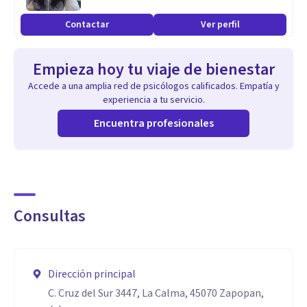
Aptitudes
Contactar
Ver perfil
Soy Psicóloga con Maestría en Psicología de la Salud y
tengo entrenamiento en Hipnosis Eriksoniana, EMDR
Empieza hoy tu viaje de bienestar
(Terapia de Movimientos oculares) y Terapia Narrativa con
Accede a una amplia red de psicólogos calificados. Empatía y
enfoque a enfermedades.
experiencia a tu servicio.
Encuentra profesionales
Consultas
Dirección principal
C. Cruz del Sur 3447, La Calma, 45070 Zapopan,