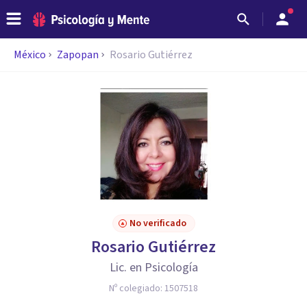
México
Zapopan
Rosario Gutiérrez
No verificado
Rosario Gutiérrez
Lic. en Psicología
Nº colegiado:
1507518