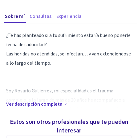
Sobre mí
Consultas
Experiencia
¿Te has planteado si a tu sufrimiento estaría bueno ponerle
fecha de caducidad?
Las heridas no atendidas, se infectan… y van extendiéndose
a lo largo del tiempo.
Soy Rosario Gutierrez, mi especialidad es el trauma
complejo, a lo largo de más de 20 años he acompañado a
Ver descripción completa
muchos pacientes, con recuerdos intrusivos por eventos
dolorosos, con situaciones de abuso sexual, verbal, o físico y
Estos son otros profesionales que te pueden
también a personas que han desarrollado trastornos en el
interesar
cuerpo por situaciones emocionales no resueltas, como