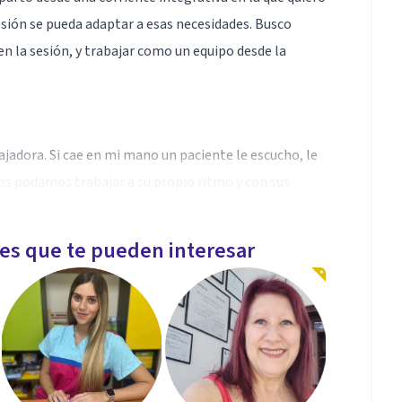
sesión se pueda adaptar a esas necesidades. Busco
n la sesión, y trabajar como un equipo desde la
jadora. Si cae en mi mano un paciente le escucho, le
s podamos trabajar a su propio ritmo y con sus
les que te pueden interesar
rente con mi forma de trabajar y ser clara con el
lo relacionado a esta profesión tan compleja.
io adecuado en el que el paciente marque sus tiempos