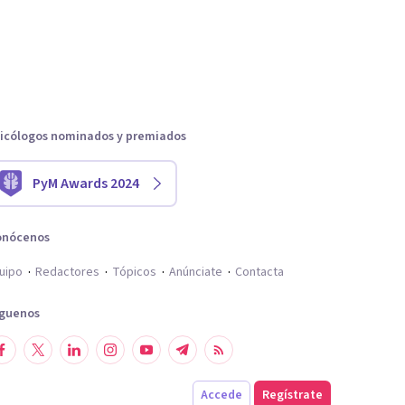
icólogos nominados y premiados
PyM Awards 2024
onócenos
uipo
Redactores
Tópicos
Anúnciate
Contacta
íguenos
Accede
Regístrate