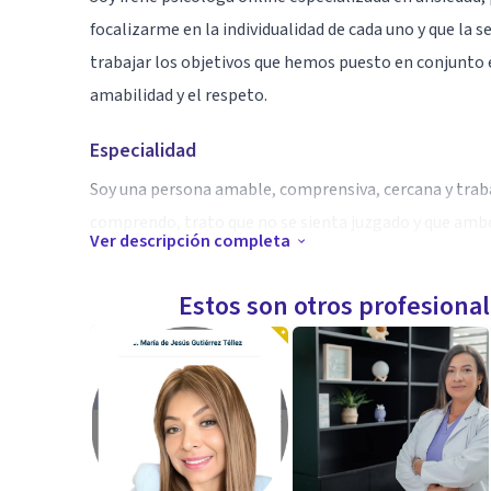
focalizarme en la individualidad de cada uno y que la 
trabajar los objetivos que hemos puesto en conjunto e
amabilidad y el respeto.
Especialidad
Soy una persona amable, comprensiva, cercana y traba
comprendo, trato que no se sienta juzgado y que ambo
Ver descripción completa
objetivos.
Estos son otros profesiona
Aptitudes
Soy una persona respetuosa, cercana. Intento ser cohe
proceso terapéutico. Trato de formarme y trabajar en 
Intento ser comprensiva, no juzgar y buscar un espac
y sus objetivos.