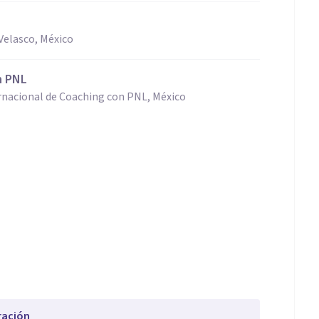
Velasco, México
n PNL
ernacional de Coaching con PNL, México
ración