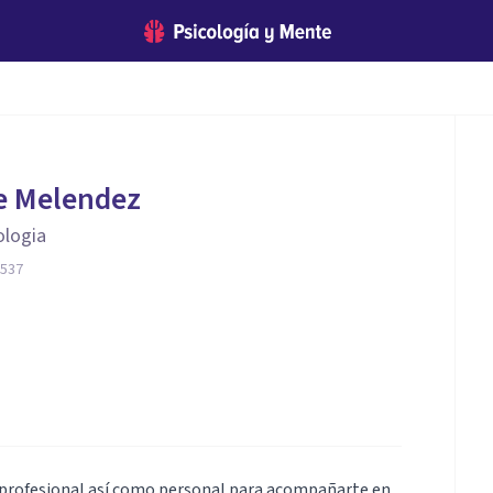
e Melendez
ologia
9537
 profesional así como personal para acompañarte en