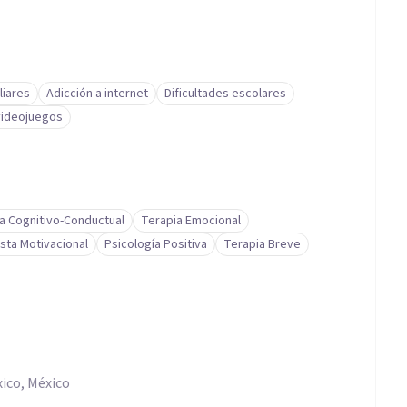
liares
Adicción a internet
Dificultades escolares
 videojuegos
a Cognitivo-Conductual
Terapia Emocional
ista Motivacional
Psicología Positiva
Terapia Breve
xico, México