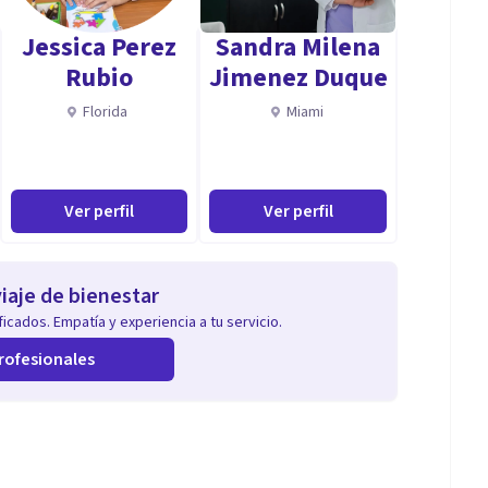
Jessica Perez
Sandra Milena
Rubio
Jimenez Duque
Florida
Miami
ción neurolenguistica)
Ver perfil
Ver perfil
método energético, rápido y efectivo para equilibrar
ular),
iaje de bienestar
les con digitopuntura)
icados. Empatía y experiencia a tu servicio.
rofesionales