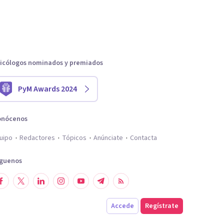
icólogos nominados y premiados
PyM Awards 2024
onócenos
uipo
Redactores
Tópicos
Anúnciate
Contacta
íguenos
Accede
Regístrate