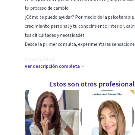
tu proceso de cambio.
¿Cómo te puedo ayudar? Por medio de la psicoterapia 
crecimiento personal y tu conocimiento interior, calm
tus dificultades y necesidades.
Desde la primer consulta, experimentaras sensaciones
Especialidad
Ver descripción completa
Ser Facilitadora de procesos de cambio me hace difere
De la terapia a la programación
Estos son otros profesiona
Con las tecnicas de Programacion Neurolinguistica l
de manera permanente, es decir realizaremos sesione
modificando hábitos, conductas y creencias limitante
Me especializo en el desbloqueo emocional con técnica
tu salud física.