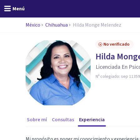
Menú
México
Chihuahua
Hilda Monge Melendez
No verificado
Hilda Mong
Licenciada En Psic
Nº colegiado:
sep 1135
Sobre mí
Consultas
Experiencia
Mi propósito es poner mi conocimiento y experiencia