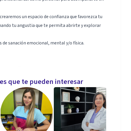
crearemos un espacio de confianza que favorezca tu
ando tu angustia que te permita abrirte y explorar
 de sanación emocional, mental y/o física.
nte en la Terapia
les que te pueden interesar
ograremos en pocas sesiones un cambio en el cerebro
s con técnicas sencillas pero muy poderosas
s.
s de kinesiologia y tapping, logrando estabilidad en