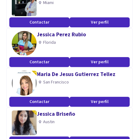
Miami
Aptitudes
Contactar
Ver perfil
Me especializo en el estudio del psicoanálisis desde
Jessica Perez Rubio
Sigmund Freud , Jacques Lacan, Jacques Alain Miller.
Florida
Contactar
Ver perfil
Maria De Jesus Gutierrez Tellez
San Francisco
Contactar
Ver perfil
Jessica Briseño
Austin