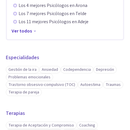
- Dificultades de llevar a cabo proyectos "estar bloqueada"
Los 4 mejores Psicólogos en Arona
- Gestión del tiempo
Los 7 mejores Psicólogos en Telde
- Procrastinación
Los 11 mejores Psicólogos en Adeje
- Autoestima
Ver todos
- Asertividad: dificultades a la hora de expresas tus
necesidades y quejas
- Parejas: crisis de la relación, celos, falta de deseo sexual...
Especialidades
- Trastorno límite de la personalidad
Gestión de la ira
Ansiedad
Codependencia
Depresión
Aptitudes
Problemas emocionales
Trastorno obsesivo-compulsivo (TOC)
Autoestima
Traumas
Abogo por un abordaje integral de la persona... Entiendo su
Terapia de pareja
situación y doto de diferentes herramientas y técnicas que
te ayuden a superar tus bloqueos, miedos e inseguridades...
Terapias
Antes que profesional soy persona y la cercanía y la
comprensión es la base de la terapia que ejerzo.
Terapia de Aceptación y Compromiso
Coaching