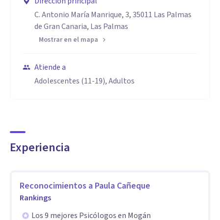
Dirección principal
Especialidad
C. Antonio María Manrique, 3, 35011 Las Palmas
de Gran Canaria, Las Palmas
A lo largo de mi ejercicio profesional me he especializado y
Mostrar en el mapa
he adquirido diferentes competencias:
- Dependencia emocional
Atiende a
- Personas con altas sensibilidad
Adolescentes (11-19), Adultos
- Ansiedad: Pánico, fobias específica, fobia social
- Depresión
- Trastornos Obsesivo Compulsivo.
- Trauma: heridas emocionales
Experiencia
- Inestabilidad emocional
- Abordaje en proceso de timidez.
- Atracones
Reconocimientos a
Paula Cañeque
- Controles de ira
Rankings
- Gestión del Stress
Los 9 mejores Psicólogos en Mogán