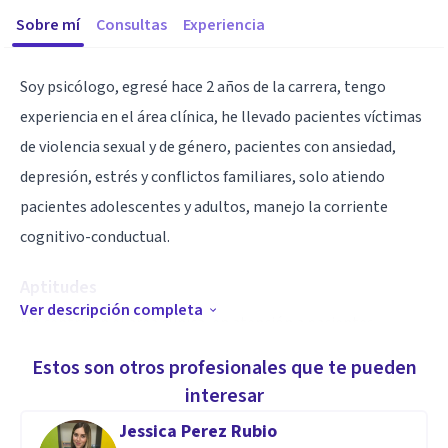
Sobre mí
Consultas
Experiencia
Soy psicólogo, egresé hace 2 años de la carrera, tengo
experiencia en el área clínica, he llevado pacientes víctimas
de violencia sexual y de género, pacientes con ansiedad,
depresión, estrés y conflictos familiares, solo atiendo
pacientes adolescentes y adultos, manejo la corriente
cognitivo-conductual.
Aptitudes
Ver descripción completa
Me centro en el área clínica, en atención a pacientes
víctimas de violencia, ansiedad y depresión aplicando la
Estos son otros profesionales que te pueden
corriente cognitivo-conductual para ofrecer un
interesar
acompañamiento emocional adecuado y apoyar a la/el
Jessica Perez Rubio
paciente a generar y aplicar diversas técnicas de