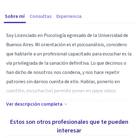
Sobre mí
Consultas
Experiencia
Soy Licenciado en Psicología egresado de la Universidad de
Buenos Aires. Mi orientación es el psicoanálisis, considero
que hablarle a un profesional capacitado para escuchar es la
vía privilegiada de la sanación definitiva. Lo que decimos o
han dicho de nosotros nos condena, y nos hace repetir
patrones sin darnos cuenta de ello. Hablar, ponerlo en
cuestión, escuchar(se) permite poner en jaque viejos
dogmas y crear nuevos caminos, una terapia psicoanalítica
Ver descripción completa
siempre nos llevará en última instancia a lo que deseamos y
nos hará que actuemos en consecuencia de ello.
Estos son otros profesionales que te pueden
interesar
Especialidad