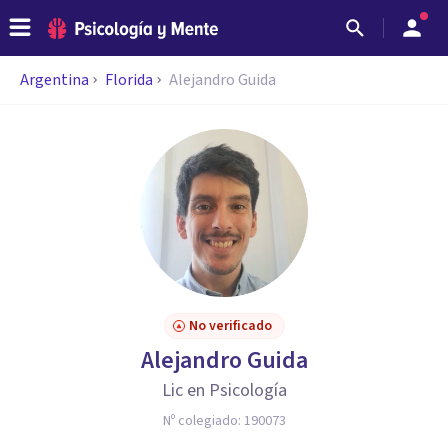
Argentina
Florida
Alejandro Guida
No verificado
Alejandro Guida
Lic en Psicología
Nº colegiado:
190073