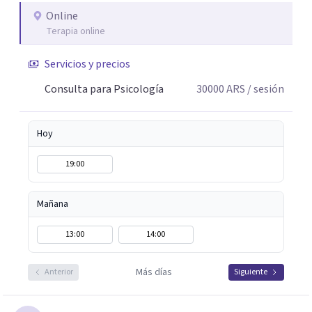
puedas no solo sentirte escuchado/a, sino también
Online
Terapia online
comprender lo que te pasa, identificar patrones que
generan malestar y desarrollar recursos concretos para
Servicios y precios
afrontarlo.
Consulta para Psicología
30000
ARS
/ sesión
Hoy
19:00
Mañana
13:00
14:00
Más días
Anterior
Siguiente