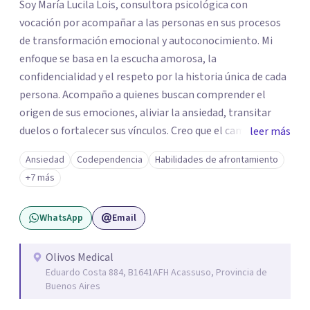
Soy María Lucila Lois, consultora psicológica con
vocación por acompañar a las personas en sus procesos
de transformación emocional y autoconocimiento. Mi
enfoque se basa en la escucha amorosa, la
confidencialidad y el respeto por la historia única de cada
persona. Acompaño a quienes buscan comprender el
origen de sus emociones, aliviar la ansiedad, transitar
duelos o fortalecer sus vínculos. Creo que el camino hacia
leer más
una vida más auténtica comienza cuando nos animamos
Ansiedad
Codependencia
Habilidades de afrontamiento
a mirar hacia adentro y a reconocer las raíces de lo que
+7 más
sentimos.
WhatsApp
Email
Olivos Medical
Eduardo Costa 884, B1641AFH Acassuso, Provincia de
Buenos Aires