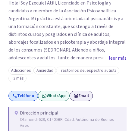
Hola! Soy Ezequiel Atili, Licenciado en Psicología y
candidato a miembro de la Asociación Psicoanalítica
Argentina. Mi práctica está orientada al psicoanálisis y a
una formación constante, que sostengo a través de
distintos cursos y posgrados en clínica de adultos,
abordajes focalizados en psicoterapia y abordaje integral
de los consumos (SEDRONAR). Atiendo a niños,
adolescentes y adultos, tanto de manera presencial
leer más
como online. Trabajo con distintas problemáticas como
Adicciones
Ansiedad
Trastornos del espectro autista
depresión, ataques de pánico, adicciones, trastornos
+3 más
alimentarios, trastornos del espectro autista (TEA) y
otras situaciones que generan malestar. Entiendo que
Teléfono
WhatsApp
Email
cada persona llega con una historia única, por eso el
proceso terapéutico es siempre singular y adaptado a
quien consulta.
Dirección principal
Otamendi 629, C1405BRI Cdad. Autónoma de Buenos
Aires