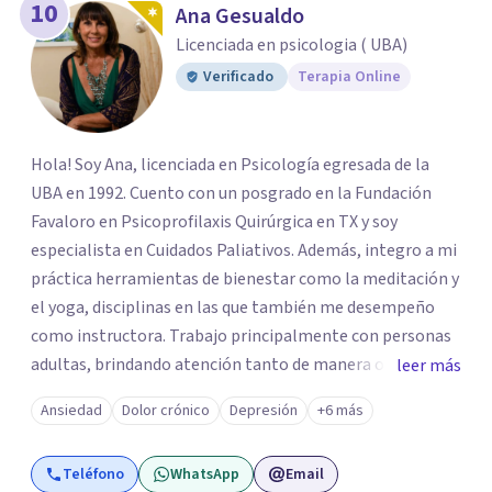
10
Ana Gesualdo
Licenciada en psicologia ( UBA)
Verificado
Terapia Online
Hola! Soy Ana, licenciada en Psicología egresada de la
UBA en 1992. Cuento con un posgrado en la Fundación
Favaloro en Psicoprofilaxis Quirúrgica en TX y soy
especialista en Cuidados Paliativos. Además, integro a mi
práctica herramientas de bienestar como la meditación y
el yoga, disciplinas en las que también me desempeño
como instructora. Trabajo principalmente con personas
adultas, brindando atención tanto de manera online
leer más
como en el consultorio, adaptándome a las necesidades
Ansiedad
Dolor crónico
Depresión
+6 más
de cada paciente. Acompaño procesos vinculados a la
ansiedad, la depresión, el estrés, el duelo, el dolor crónico
Teléfono
WhatsApp
Email
y distintos momentos vitales que requieren contención,