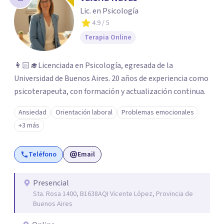
los profesionales que más se ajustan a tus
Lic. en Psicología
necesidades.
4.9
/ 5
Responder cuestionario
Terapia Online
👩🏻‍🎓Licenciada en Psicología, egresada de la
Universidad de Buenos Aires. 20 años de experiencia como
psicoterapeuta, con formación y actualización continua.
Ansiedad
Orientación laboral
Problemas emocionales
+3 más
Teléfono
Email
Presencial
Sta. Rosa 1400, B1638AQI Vicente López, Provincia de
Buenos Aires