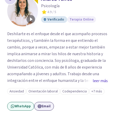
Psicología
4.9
/ 5
Verificado
Terapia Online
Deshilarte es el enfoque desde el que acompaño procesos
terapéuticos, y también la forma en que entiendo el
cambio, porque a veces, empezar a estar mejor también
implica animarse a mirar los hilos de nuestra historia y
deshilarlos con conciencia. Soy psicóloga, graduada de la
Universidad Católica, con más de 8 años de experiencia
acompañando a jóvenes y adultos. Trabajo desde una
integración entre el enfoque humanista y la terapia
leer más
cognitivo-conductual (TCC), combinando una escucha
Ansiedad
Orientación laboral
Codependencia
+7 más
profunda, empática y sin juicios, con herramientas con
herramientas psicológicas que ayudan a reconocer
WhatsApp
Email
patrones, resignificar experiencias y construir cambios
posibles. En el espacio terapéutico, el objetivo es que