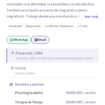
vinculados a la identidad, la sexualidad y la vida afectiva.
También acompaño procesos de migración y duelo
migratorio. Trabajo desde una orientación psicoanalítica
leer más
acompañando a adolescentes, adultos y parejas en
Ansiedad
Depresión
Conflictos familiares
+7 más
distintos momentos de la vida. Ofrezco un espacio de
escucha, confianza y respeto, donde cada persona pueda
WhatsApp
Email
comprender su malestar, elaborar conflictos y encontrar
nuevas herramientas para transitar sus vínculos,
emociones y desafíos cotidianos. Trabajo con
Presencial, CABA
Tucumán 1650, C1050 Cdad. Autónoma de Buenos Aires
problemáticas vinculadas a ansiedad, angustia, estrés,
autoestima, crisis vitales, conflictos de pareja,
Online
dificultades vinculares y procesos de cambio personal. Las
Terapia online
consultas pueden realizarse de manera presencial u
online.
Servicios y precios
Psicología adulto
40000
ARS
/ sesión
Terapia de Pareja
65000
ARS
/ sesión