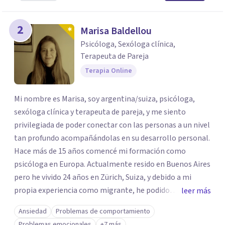
2
Marisa Baldellou
Psicóloga, Sexóloga clínica,
Terapeuta de Pareja
Terapia Online
Mi nombre es Marisa, soy argentina/suiza, psicóloga,
sexóloga clínica y terapeuta de pareja, y me siento
privilegiada de poder conectar con las personas a un nivel
tan profundo acompañándolas en su desarrollo personal.
Hace más de 15 años comencé mi formación como
psicóloga en Europa. Actualmente resido en Buenos Aires
pero he vivido 24 años en Zürich, Suiza, y debido a mi
propia experiencia como migrante, he podido
leer más
profundizar en la problemática de la Inmigración y en el
Ansiedad
Problemas de comportamiento
ámbito de la intervención en situaciones de crisis. Valoro
Problemas emocionales
+7 más