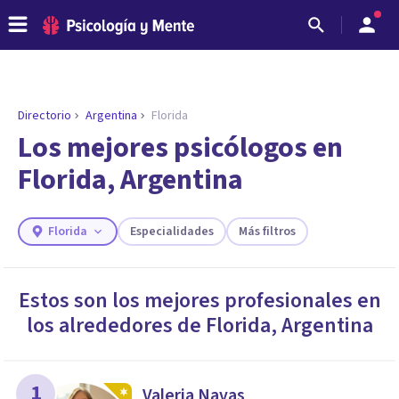
Directorio
Argentina
Florida
Los mejores psicólogos en
Florida, Argentina
Florida
Especialidades
Más filtros
Estos son los mejores profesionales en
los alrededores de
Florida
,
Argentina
ENCONTRAR MI TERAPEUTA
¿Necesitas ayuda para encontrar el
psicólogo adecuado?
Responde a unas breves preguntas y te ofreceremos
1
Valeria Navas