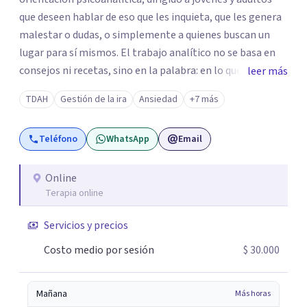
que deseen hablar de eso que les inquieta, que les genera
malestar o dudas, o simplemente a quienes buscan un
lugar para sí mismos. El trabajo analítico no se basa en
consejos ni recetas, sino en la palabra: en lo que cada
leer más
quien puede decir de su historia, de su deseo, de su
TDAH
Gestión de la ira
Ansiedad
+7 más
malestar... En el encuentro con un analista se abre la
posibilidad de pensar de otro modo eso que hasta ahora
Teléfono
WhatsApp
Email
parecía sin salida.
Online
Terapia online
Servicios y precios
Costo medio por sesión
$ 30.000
Mañana
Más horas