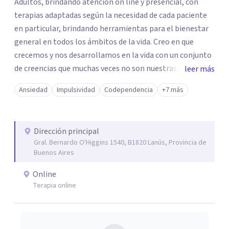
Adultos, brindando atención on line y presencial, con
terapias adaptadas según la necesidad de cada paciente
en particular, brindando herramientas para el bienestar
general en todos los ámbitos de la vida. Creo en que
crecemos y nos desarrollamos en la vida con un conjunto
de creencias que muchas veces no son nuestras, propias o
leer más
son erróneas acerca de nosotros mismos,o de la vida en
Ansiedad
Impulsividad
Codependencia
+7 más
general, incluyendo los vínculos con otras personas.. y
esto nos dificulta a la hora de transitar nuestro propio
camino. Por eso trabajo en la desprogramación de viejas
Dirección principal
creencias limitantes para vivir una vida diferente desde el
Gral. Bernardo O'Higgins 1540, B1820 Lanús, Provincia de
verdadero ser.
Buenos Aires
Online
Terapia online