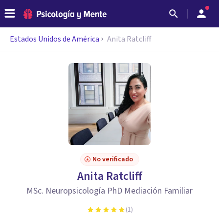
Estados Unidos de América
Anita Ratcliff
No verificado
Anita Ratcliff
MSc. Neuropsicología PhD Mediación Familiar
(
1
)