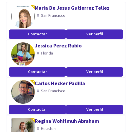
Maria De Jesus Gutierrez Tellez
Aptitudes
San Francisco
🧠MSc. Neuropsicología
🫂Psicología para adultos
Contactar
Ver perfil
👨‍👩‍👧‍👦PhD. Mediación Familiar
Jessica Perez Rubio
💬MSc. Counseling y Gestalt
Florida
👭👫👬McsTerapia de pareja
🧠MSc. Expert Neurología
Contactar
Ver perfil
Carlos Hecker Padilla
San Francisco
Contactar
Ver perfil
Regina Wohltmuh Abraham
Houston