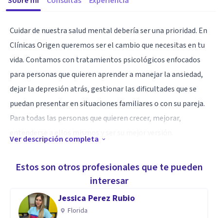
Sobre mí
Consultas
Experiencia
Cuidar de nuestra salud mental debería ser una prioridad. En
Clínicas Origen queremos ser el cambio que necesitas en tu
vida. Contamos con tratamientos psicológicos enfocados
para personas que quieren aprender a manejar la ansiedad,
dejar la depresión atrás, gestionar las dificultades que se
puedan presentar en situaciones familiares o con su pareja.
Para todas las personas que quieren crecer, mejorar,
entenderse a ellos mismos y ser su mejor versión.
Ver descripción completa
Especialidad
Estos son otros profesionales que te pueden
Nuestros tratamientos están avalados por Organismos
interesar
Internacionales y se fundamentan en la orientación
Jessica Perez Rubio
cognitivo-conductual que es la más estudiada y reconocida a
Florida