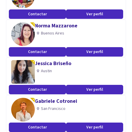
nivel científico. Estamos deseando conocerte y
acompañarte en este camino de mejora.
Contactar
Ver perfil
Aptitudes
Norma Mazzarone
Buenos Aires
Trabajamos con niños, adolescentes y adultos, de manera
presencial y online. En las sesiones se aprenden
herramientas psicológicas para mejorar nuestro bienestar
Contactar
Ver perfil
y calidad de vida.
Jessica Briseño
Austin
Contactar
Ver perfil
Gabriele Cotronei
San Francisco
Contactar
Ver perfil