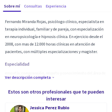
Sobre mí
Consultas
Experiencia
Fernando Miranda Rojas, psicólogo clínico, especialista en
terapia individual, familiar y de pareja, con especialización
en neuropsicología e hipnosis clínica. En ejercicio desde el
2008, con mas de 12.000 horas clínicas en atención de
pacientes, con múltiples especializaciones y magister.
Especialidad
empatía, comprensión, respeto y conocimiento del área de
Ver descripción completa
especialización a la que me dedico.
Estos son otros profesionales que te pueden
Aptitudes
interesar
Atención Infanto-juvenil, individual, familiar y pareja.
Jessica Perez Rubio