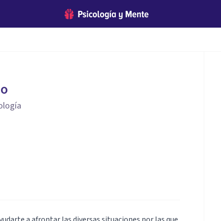
zo
ología
yudarte a afrontar las diversas situaciones por las que