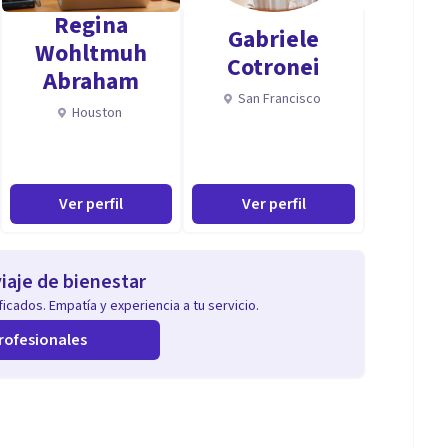
Regina
Gabriele
Wohltmuh
Cotronei
Abraham
San Francisco
Houston
Ver perfil
Ver perfil
iaje de bienestar
icados. Empatía y experiencia a tu servicio.
rofesionales