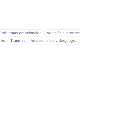
Problemas emocionales
Adicción a internet
rés
Traumas
Adicción a los videojuegos
a