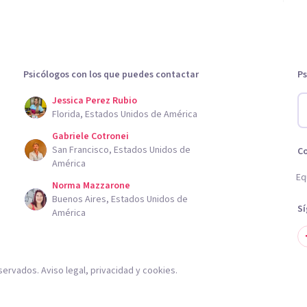
Psicólogos con los que puedes contactar
Ps
Jessica Perez Rubio
Florida, Estados Unidos de América
Gabriele Cotronei
San Francisco, Estados Unidos de
C
América
Eq
Norma Mazzarone
Buenos Aires, Estados Unidos de
S
América
servados.
Aviso legal
,
privacidad
y
cookies
.