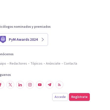
icólogos nominados y premiados
PyM Awards 2024
onócenos
uipo
Redactores
Tópicos
Anúnciate
Contacta
íguenos
Accede
Regístrate