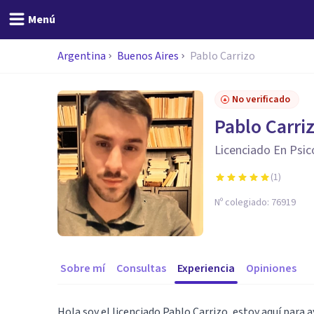
Menú
Argentina
Buenos Aires
Pablo Carrizo
No verificado
Pablo Carri
Licenciado En Psic
(
1
)
Nº colegiado:
76919
Sobre mí
Consultas
Experiencia
Opiniones
Hola soy el licenciado Pablo Carrizo, estoy aquí para a