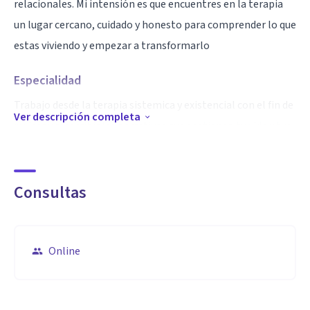
relacionales. Mi intensión es que encuentres en la terapia
un lugar cercano, cuidado y honesto para comprender lo que
estas viviendo y empezar a transformarlo
Especialidad
Trabajo desde la terapia sistemica y existencial con el fin de
Ver descripción completa
revisar y reescribir las narrativas que sostienen tu vida y tus
vínculos
Me recibí como lic en psicología en 2016 (Universidad de
Mendoza). Soy especialista en terapia de pareja (Escuela
Consultas
Sistemica Argentina), diplomada en psicoterapia
integrativa (Universidad de Mendoza) y cuento con
formaciones en duelo y terapia analítico-existencial
Online
Aptitudes