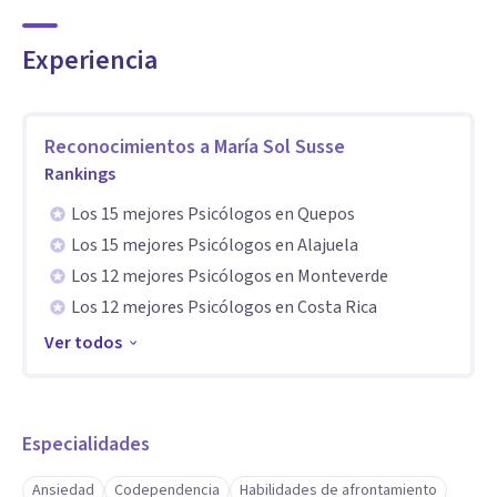
Creo en la fuerza del dialogo honesto, el cuidado mutuo y la
posibilidad de transformar relaciones (la primera relación
Experiencia
es con nosotros mismos). Como persona y terapeuta,
encuentro un profundo valor en ser escuchados sin juicio.
Aprendí que las emociones no se "corrigen": se escuchan, se
Reconocimientos a
María Sol Susse
abrazan y se ordenan. Por eso mi forma de trabajar
Rankings
combina técnica, claridad y empatia.
Los 15 mejores Psicólogos en Quepos
Los 15 mejores Psicólogos en Alajuela
Si algo de lo que leíste resonó con vos, sera un honor
Los 12 mejores Psicólogos en Monteverde
acompañarte en tu proceso de cambio
Los 12 mejores Psicólogos en Costa Rica
Ver todos
Especialidades
Ansiedad
Codependencia
Habilidades de afrontamiento