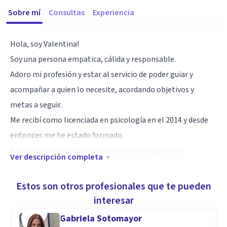
Sobre mí
Consultas
Experiencia
Hola, soy Valentina!
Soy una persona empatica, cálida y responsable.
Adoro mi profesión y estar al servicio de poder guiar y
acompañar a quien lo necesite, acordando objetivos y
metas a seguir.
Me recibí como licenciada en psicología en el 2014 y desde
entonces me he estado formado.
Actualmente trabajo desde la corriente cognitivo
Ver descripción completa
conductual y el modelo Emdr.
Estoy a las órdenes por cualquier consulta.
Estos son otros profesionales que te pueden
interesar
Gabriela Sotomayor