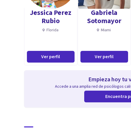
Jessica Perez
Gabriela
Rubio
Sotomayor
Florida
Miami
Ver perfil
Ver perfil
Empieza hoy tu v
Accede a una amplia red de psicólogos calif
Encuentra p