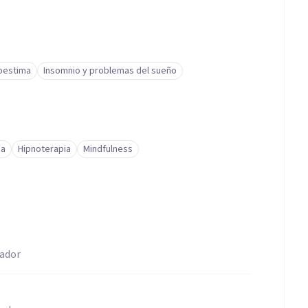
oestima
Insomnio y problemas del sueño
ja
Hipnoterapia
Mindfulness
uador