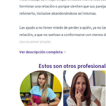
terminar una relaciòn o porque sienten que sus pareja
retenerlo, inclusive abandonándose así mismas.
Las ayudo a no tener miedo de perder a quién, ya no las
relaciòn, a que no vuelvan a conformarse con menos de
con su amor propio.
Ver descripción completa
Especialidad
Te acompaño en este proceso, para que puedas mirar 
Estos son otros profesiona
miedos y empezar a trascender.
Aptitudes
Las terapias con modelo holístico tienen en común que
buscando reestablecer el equilibrio entre cuerpo, ment