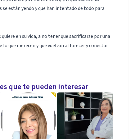
s se están yendo y que han intentado de todo para
 quiere en su vida, a no tener que sacrificarse por una
 lo que merecen y que vuelvan a florecer y conectar
hacia adentro, confrontarte con tus emociones y
les que te pueden interesar
 trabajan sobre la energía vital de la persona,
e y espíritu.