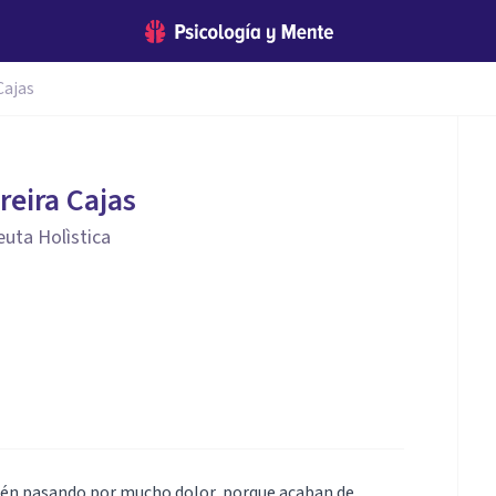
Cajas
reira Cajas
euta Holìstica
én pasando por mucho dolor, porque acaban de