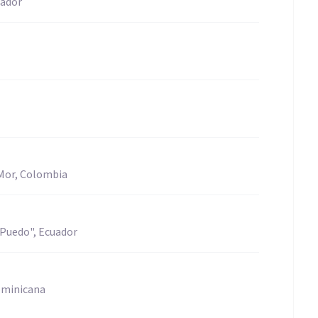
uador
Mor, Colombia
 Puedo", Ecuador
ominicana