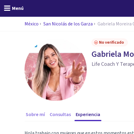
Menú
México
San Nicolás de los Garza
Gabriela Moreira 
No verificado
Gabriela Mo
Life Coach Y Terap
Sobre mí
Consultas
Experiencia
Hola trabajo con mujeres que en estos momentos est