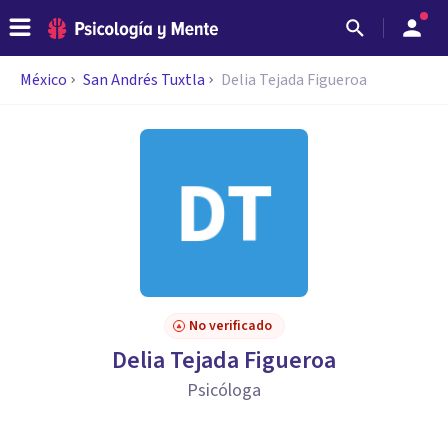
México
San Andrés Tuxtla
Delia Tejada Figueroa
No verificado
Delia Tejada Figueroa
Psicóloga