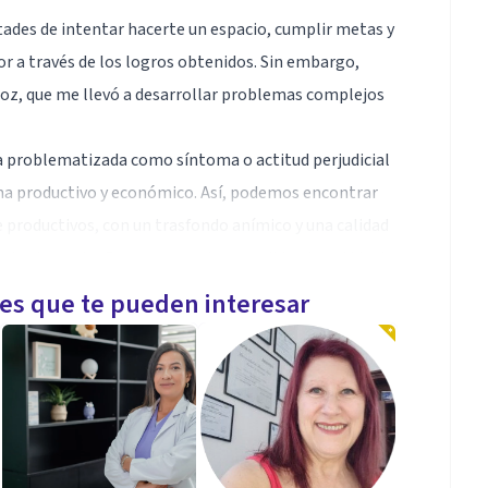
ltades de intentar hacerte un espacio, cumplir metas y
lor a través de los logros obtenidos. Sin embargo,
roz, que me llevó a desarrollar problemas complejos
a problematizada como síntoma o actitud perjudicial
ema productivo y económico. Así, podemos encontrar
productivos, con un trasfondo anímico y una calidad
no les importa. Personas que han perdido el sentido de
dónde salieron.
les que te pueden interesar
encia, decidí renunciar a mi trabajo en el sistema
endiente trabajando exclusivamente con personas
 rendimiento y dificultades de autoestima.
o ayudarte: