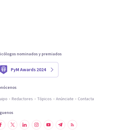
icólogos nominados y premiados
PyM Awards 2024
onócenos
uipo
Redactores
Tópicos
Anúnciate
Contacta
íguenos