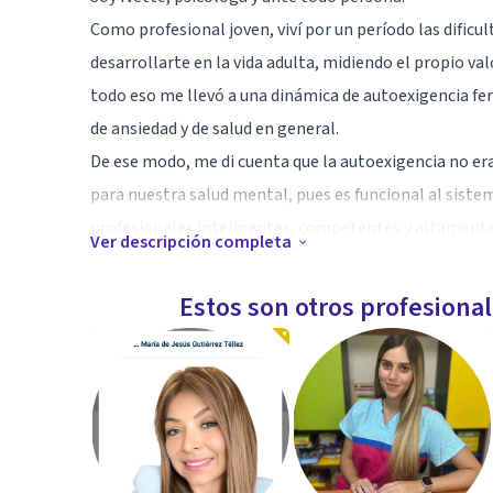
Como profesional joven, viví por un período las dificu
desarrollarte en la vida adulta, midiendo el propio va
todo eso me llevó a una dinámica de autoexigencia fe
de ansiedad y de salud en general.
De ese modo, me di cuenta que la autoexigencia no er
para nuestra salud mental, pues es funcional al sist
profesionales inteligentes, competentes y altamente 
Ver descripción completa
de vida muy pobre y mucha infelicidad que a sus jefes 
sus vidas persiguiendo metas que ni siquiera saben de 
Estos son otros profesiona
Luego de mi recuperación exitosa de mi grave autoexig
público y dedicarme por completo a la clínica indep
autoexigentes, de alto rendimiento o con ansiedad de
Especialidad
Mi campo de especialidad y problemas en los que pued