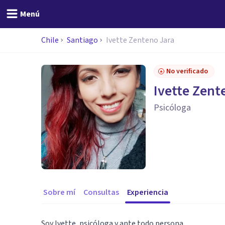
Menú
Chile
Santiago
Ivette Zenteno Jara
No verificado
Ivette Zent
Psicóloga
Sobre mí
Consultas
Experiencia
Soy Ivette, psicóloga y ante todo persona.