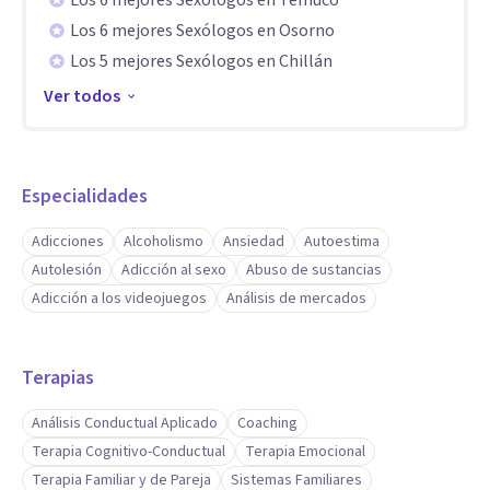
Los 6 mejores Sexólogos en Temuco
Los 6 mejores Sexólogos en Osorno
Los 5 mejores Sexólogos en Chillán
*Currículum universal de tratamiento de adicción OEA,
Ver todos
CICAD, UNAM.
Aptitudes
Especialidades
Me especialicé en adicciones, abordaje individual y familiar,
terapia para la ansiedad y estrés. Atención para estrés post
Adicciones
Alcoholismo
Ansiedad
Autoestima
traumáticos, desempeñándome como consultor y
Autolesión
Adicción al sexo
Abuso de sustancias
Adicción a los videojuegos
Análisis de mercados
supervisor clínico y trastornos de Personalidad asociados.
Terapias
Análisis Conductual Aplicado
Coaching
Terapia Cognitivo-Conductual
Terapia Emocional
Terapia Familiar y de Pareja
Sistemas Familiares