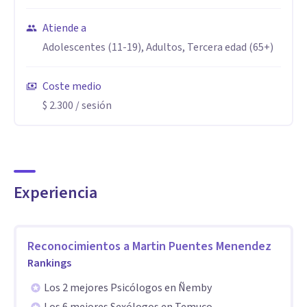
Atiende a
*Currículum universal de tratamiento de adición OEA ,
Adolescentes (11-19), Adultos, Tercera edad (65+)
CICAD, UNAM.
Especialidad
Coste medio
$ 2.300
/ sesión
*Licenciado en Psicología
*Diploma en gestión de Servicios de Salud
*Posgraduado especialista en adicciones
*Diploma en gestión de Proyectos
Experiencia
*Diploma en terapia cognitivo conductual
*Operador psicosocial especialista en adicciones
*Doctorando en Psicología
Reconocimientos a
Martin Puentes Menendez
*Magister Psicología Forense
Rankings
*Especialización en Drogodependencias
Los 2 mejores Psicólogos en Ñemby
* Primero Auxilios Psicológicos