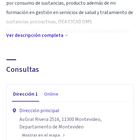
por consumo de sustancias, producto además de mi
formación en gestión en servicios de salud y tratamiento de
sustancias psicoactivas, OEA CICAD OMS.
Del mismo modo soy miembro de la International Society
Ver descripción completa
of sustance use professional (ISSUP)
Consultas
*Licenciado en Psicólogia
*Diploma en gestión de servicios de salud
*Posgraduado especialista en Drogodependencias
Dirección
1
Online
*Diploma en gestión de Proyectos
*Diploma en terapia cognitivo conductual
Dirección principal
*Operador psicosocial especialista en adicciones
Av.Gral Rivera 2516, 11300 Montevideo,
Departamento de Montevideo
Mostrar en el mapa