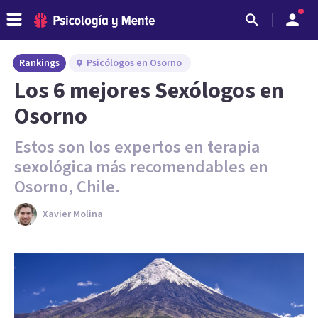
Rankings
Psicólogos en Osorno
Los 6 mejores Sexólogos en
Osorno
Estos son los expertos en terapia
sexológica más recomendables en
Osorno, Chile.
Xavier Molina