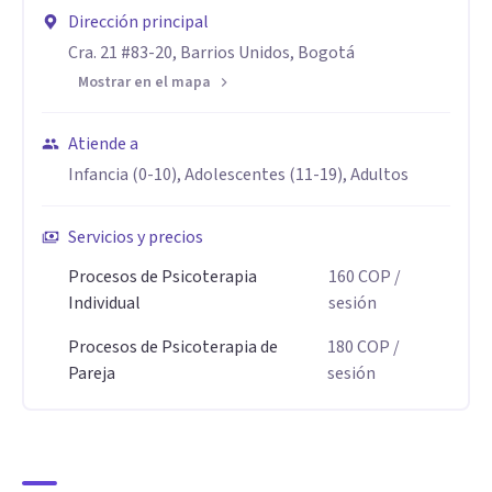
Más que eliminar el dolor, se trata de transitarlo desde un
Dirección principal
lugar diferente: ampliando la conciencia, integrando
Cra. 21 #83-20, Barrios Unidos, Bogotá
heridas y recursos, y cultivando una mayor regulación
Mostrar en el mapa
emocional, autenticidad, dirección interna y libertad.
Atiende a
Aptitudes
Infancia (0-10), Adolescentes (11-19), Adultos
Si estás atravesando un momento así, con gusto puedo
acompañarte en tu proceso.
Servicios y precios
Procesos de Psicoterapia
160
COP
/
Individual
sesión
Procesos de Psicoterapia de
180
COP
/
Pareja
sesión