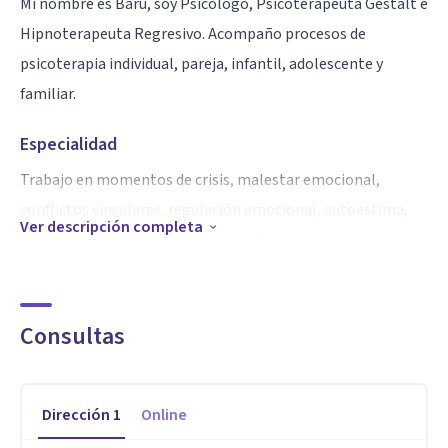
Mi nombre es Baru, soy Psicólogo, Psicoterapeuta Gestalt e
Hipnoterapeuta Regresivo. Acompaño procesos de
psicoterapia individual, pareja, infantil, adolescente y
familiar.
Especialidad
Trabajo en momentos de crisis, malestar emocional,
conflictos vinculares, regulación emocional, autoestima,
Ver descripción completa
heridas emocionales y patrones relacionales que afectan el
bienestar y la forma de relacionarse consigo mismo y con
los demás.
Consultas
El proceso psicoterapéutico puede favorecer la emergencia
de experiencias emocionalmente reparadoras que permiten
Dirección
1
Online
nuevas formas de comprenderse, sostenerse y vincularse.