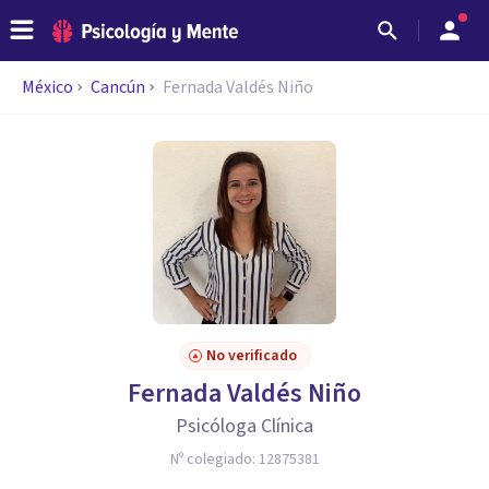
México
Cancún
Fernada Valdés Niño
No verificado
Fernada Valdés Niño
Psicóloga Clínica
Nº colegiado:
12875381