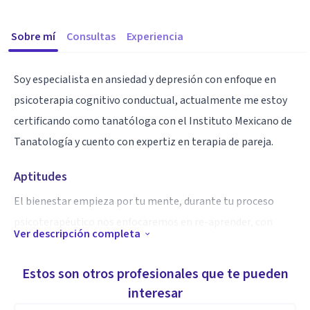
Sobre mí
Consultas
Experiencia
Soy especialista en ansiedad y depresión con enfoque en
psicoterapia cognitivo conductual, actualmente me estoy
certificando como tanatóloga con el Instituto Mexicano de
Tanatología y cuento con expertiz en terapia de pareja.
Aptitudes
El bienestar empieza por tu mente, durante tu proceso
psicoterapéutico nos enfocaremos en re-aprender, con
Ver descripción completa
herramientas de psicoedutación para crear tu verisón 2.0, la
mejor y más saludable hasta ahora. ¿La meta? Que viva en
Estos son otros profesionales que te pueden
paz y armonia con lo que te rodea.
interesar