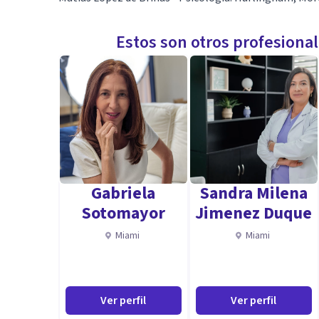
Estos son otros profesiona
Gabriela
Sandra Milena
Sotomayor
Jimenez Duque
Miami
Miami
Ver perfil
Ver perfil