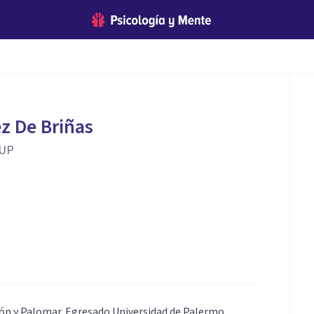
z De Briñas
 UP
rón y Palomar. Egresado Universidad de Palermo