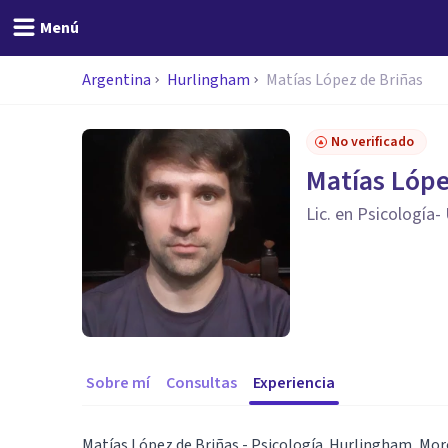
Menú
Argentina
Hurlingham
Matías López de Briñas
No verificado
Matías Lópe
Lic. en Psicología-
Sobre mí
Consultas
Experiencia
Matías López de Briñas - Psicología. Hurlingham, Mo