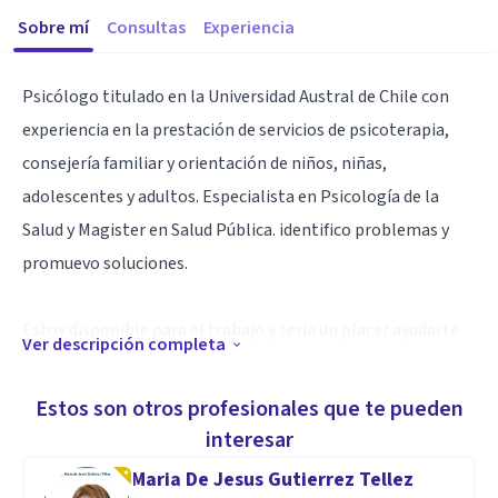
Sobre mí
Consultas
Experiencia
Psicólogo titulado en la Universidad Austral de Chile con
experiencia en la prestación de servicios de psicoterapia,
consejería familiar y orientación de niños, niñas,
adolescentes y adultos. Especialista en Psicología de la
Salud y Magister en Salud Pública. identifico problemas y
promuevo soluciones.
Estoy disponible para el trabajo y seria un placer ayudarte
Ver descripción completa
con lo que necesitas. Por favor, ponte en contacto conmigo
si tienes cualquier tipo de pregunta o comentario sobre mi
Estos son otros profesionales que te pueden
experiencia o precios.
interesar
Maria De Jesus Gutierrez Tellez
Que tengas un excelente día!