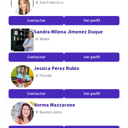
San Francisco
Aptitudes
Soy una mujer responsable, sensible y empática, esto me ha
Contactar
Ver perfil
permitido acompañar a mis pacientes desde la compasión.
Sandra Milena Jimenez Duque
Miami
Contactar
Ver perfil
Jessica Perez Rubio
Florida
Contactar
Ver perfil
Norma Mazzarone
Buenos Aires