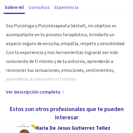
Sobre mí
Consultas
Experiencia
Soy Psicóloga y Psicoterapeuta Gestalt, mi objetivo es
acompañarte en tu proceso terapéutico, brindarte un
espacio seguro de escucha, empatía, respeto y sensibilidad.
Con tu experiencia y mis herramientas lograrás ser más
consciente de tí mismo y de tu entorno, aprenderás a
reconocer tus sensaciones, emociones, sentimientos,
aprenderás a conocerte a tí mismo.
Ver descripción completa
Especialidad
Tengo maestría en Psicoterapia Gestalt con enfoque
Estos son otros profesionales que te pueden
Humanista, y me especializo en trabajo con adolescentes y
interesar
adultos.
Maria De Jesus Gutierrez Tellez