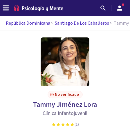
República Dominicana
Santiago De Los Caballeros
Tammy 
No verificado
Tammy Jiménez Lora
Clínica Infantojuvenil
(
1
)