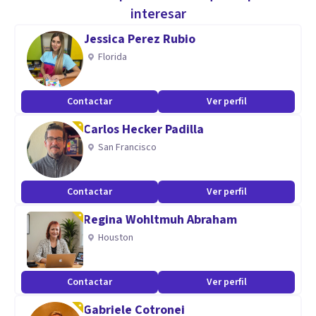
Me gusta trabajar en conjunto con la familia y centros
interesar
educativos, de modo que como el equipo que seamos,
Jessica Perez Rubio
logremos obtener de nuestros chicos sus mejores
Florida
versiones.
Contactar
Ver perfil
Aptitudes
Carlos Hecker Padilla
Reconozco mi trabajo con momentos llenos de amor,
San Francisco
empatía y acompañamiento hacia mis pacientes y sus
familias.
Contactar
Ver perfil
Regina Wohltmuh Abraham
Houston
Contactar
Ver perfil
Gabriele Cotronei