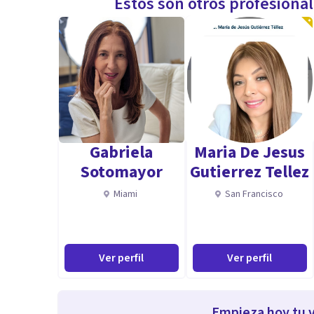
Estos son otros profesiona
Gabriela
Maria De Jesus
Sotomayor
Gutierrez Tellez
Miami
San Francisco
Ver perfil
Ver perfil
Empieza hoy tu v