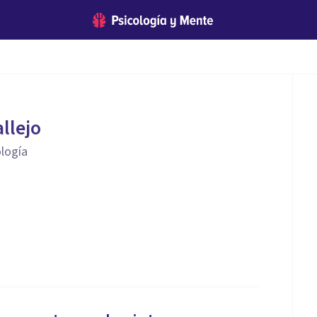
llejo
ología