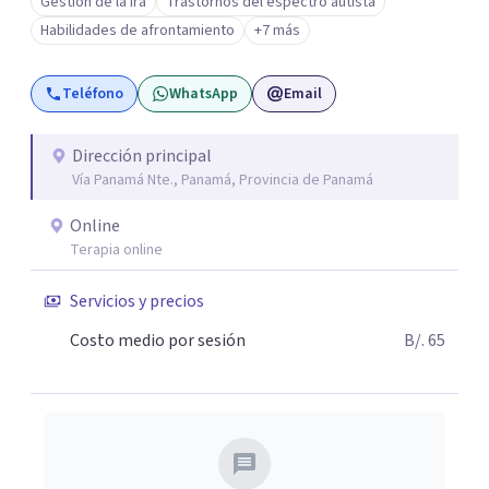
Gestión de la ira
Trastornos del espectro autista
el método PEERS de la UCLA (Los Angeles) para el
Habilidades de afrontamiento
+7 más
desarrollo de habilidades sociales en personas con TEA.
Formo y superviso colegas que se inician en la profesión y
Teléfono
WhatsApp
Email
soy directora de un equipo interdisciplinario de más de 25
profesionales con sedes en Buenos Aires y Uruguay.
Dirección principal
Vía Panamá Nte., Panamá, Provincia de Panamá
Online
Terapia online
Servicios y precios
Costo medio por sesión
B/. 65