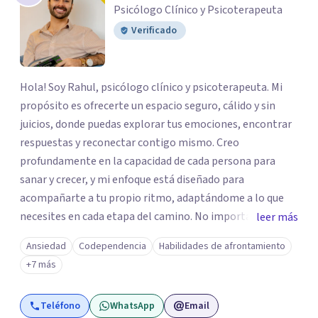
Psicólogo Clínico y Psicoterapeuta
Verificado
Hola! Soy Rahul, psicólogo clínico y psicoterapeuta. Mi
propósito es ofrecerte un espacio seguro, cálido y sin
juicios, donde puedas explorar tus emociones, encontrar
respuestas y reconectar contigo mismo. Creo
profundamente en la capacidad de cada persona para
sanar y crecer, y mi enfoque está diseñado para
acompañarte a tu propio ritmo, adaptándome a lo que
necesites en cada etapa del camino. No importa cuán
leer más
grande o pequeño parezca el desafío que enfrentas, estoy
Ansiedad
Codependencia
Habilidades de afrontamiento
aquí para escucharte, comprenderte y trabajar contigo
+7 más
hacia una vida más plena y equilibrada.
Teléfono
WhatsApp
Email