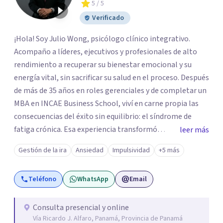
5
/ 5
Verificado
¡Hola! Soy Julio Wong, psicólogo clínico integrativo.
Acompaño a líderes, ejecutivos y profesionales de alto
rendimiento a recuperar su bienestar emocional y su
energía vital, sin sacrificar su salud en el proceso. Después
de más de 35 años en roles gerenciales y de completar un
MBA en INCAE Business School, viví en carne propia las
consecuencias del éxito sin equilibrio: el síndrome de
fatiga crónica. Esa experiencia transformó
leer más
profundamente mi vida y hoy me permite comprender,
Gestión de la ira
Ansiedad
Impulsividad
+5 más
desde la experiencia personal y la formación clínica, los
desafíos de quienes viven bajo alta presión. Mi enfoque
Teléfono
WhatsApp
Email
integra la psicología clínica profunda con herramientas
basadas en evidencia y la ciencia del alto rendimiento
humano.
Consulta presencial y online
Vía Ricardo J. Alfaro, Panamá, Provincia de Panamá