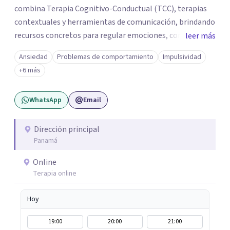
combina Terapia Cognitivo-Conductual (TCC), terapias
contextuales y herramientas de comunicación, brindando
recursos concretos para regular emociones, comprender
leer más
patrones y abordar las dificultades vinculares con mayor
Ansiedad
Problemas de comportamiento
Impulsividad
claridad. Ofrezco sesiones individuales y terapia de pareja
+6 más
en modalidad online. Si sentís que es momento de darte
un espacio para empezar un proceso personal o trabajar
WhatsApp
Email
en tu vínculo, podés escribirme para coordinar una
primera consulta.
Dirección principal
Panamá
Online
Terapia online
Hoy
19:00
20:00
21:00