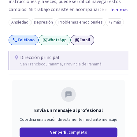
instrucciones y, a veces, puede ser difícil navegar estos
cambios! Mi trabajo consiste en acompañarte en el
leer más
proceso de hacer los ajustes que quieres en tu vida para
Ansiedad
Depresión
Problemas emocionales
+7 más
poder disfrutar de ella como a ti te gustaría. Considero
que cada persona es única, por lo cual este proceso se
Teléfono
WhatsApp
Email
adapta a tus necesidades individuales. Sobre todo, te
ofrezco un espacio seguro (virtual o presencial) para que
puedas explorar y darle sentido a tu mundo interno.
Dirección principal
San Francisco, Panamá, Provincia de Panamá
Envía un mensaje al profesional
Coordina una sesión directamente mediante mensaje
Ver perfil completo