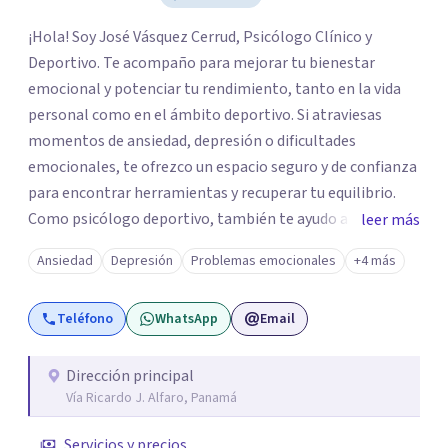
¡Hola! Soy José Vásquez Cerrud, Psicólogo Clínico y
Deportivo. Te acompaño para mejorar tu bienestar
emocional y potenciar tu rendimiento, tanto en la vida
personal como en el ámbito deportivo. Si atraviesas
momentos de ansiedad, depresión o dificultades
emocionales, te ofrezco un espacio seguro y de confianza
para encontrar herramientas y recuperar tu equilibrio.
Como psicólogo deportivo, también te ayudo a
leer más
desarrollar tu fortaleza mental, gestionar la presión y
Ansiedad
Depresión
Problemas emocionales
+4 más
alcanzar tus metas, maximizando tu potencial. Entiendo
que ir al psicólogo puede generar dudas. Por eso, valoro
Teléfono
WhatsApp
Email
enormemente la confianza que depositas en mí. Mi
compromiso es brindarte un acompañamiento empático
y profesional, donde te sientas escuchado/a en todo
Dirección principal
Vía Ricardo J. Alfaro, Panamá
momento. ¡Estoy aquí para apoyarte en tu camino hacia
una vida más plena!
Servicios y precios