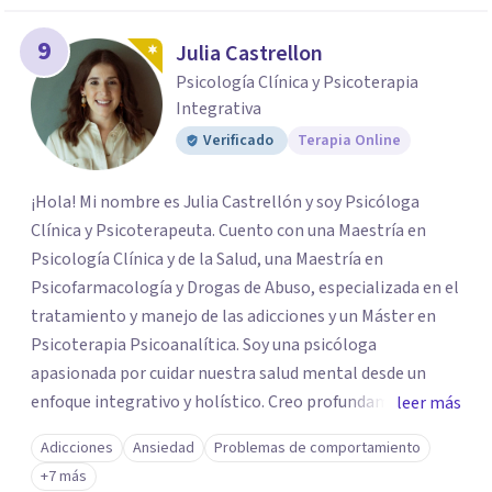
9
Julia Castrellon
Psicología Clínica y Psicoterapia
Integrativa
Verificado
Terapia Online
¡Hola! Mi nombre es Julia Castrellón y soy Psicóloga
Clínica y Psicoterapeuta. Cuento con una Maestría en
Psicología Clínica y de la Salud, una Maestría en
Psicofarmacología y Drogas de Abuso, especializada en el
tratamiento y manejo de las adicciones y un Máster en
Psicoterapia Psicoanalítica. Soy una psicóloga
apasionada por cuidar nuestra salud mental desde un
enfoque integrativo y holístico. Creo profundamente en
leer más
el equilibrio y en el balance armónico de todo aquello que
Adicciones
Ansiedad
Problemas de comportamiento
nos hace humanos. Mi trabajo consiste en brindarte una
+7 más
atención integral enfocada en el manejo y comprensión