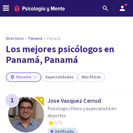
Directorio
Panamá
Panamá
ENCONTRAR MI TERAPEUTA
¿Necesitas ayuda para encontrar el
Los mejores psicólogos en
psicólogo adecuado?
Panamá, Panamá
Responde a unas breves preguntas y te ofreceremos
los profesionales que más se ajustan a tus
necesidades.
Panamá
Especialidades
Más filtros
Responder cuestionario
1
Jose Vasquez Cerrud
Psicólogo clínico y especialista en
deportes
5
/ 5
Verificado