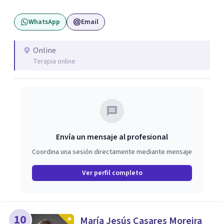
de tus emociones, conductas y formas de relacionarte
WhatsApp
Email
con el mundo. Sobre todo, busco ofrecerte un espacio
seguro, de confianza y contención durante todo el
proceso psicoterapéutico. Te acompaño a explorar tu
Online
Terapia online
mundo interno para comprender mejor tu historia, darle
sentido a tu experiencia y construir nuevas formas de
afrontar aquello que hoy te preocupa. Atiendo a
adolescentes (15+) y adultos.
Envía un mensaje al profesional
Coordina una sesión directamente mediante mensaje
Ver perfil completo
10
María Jesús Casares Moreira