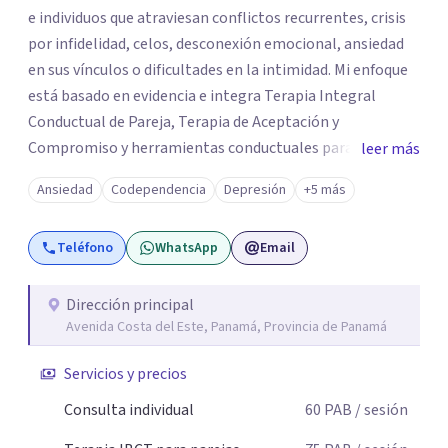
e individuos que atraviesan conflictos recurrentes, crisis
por infidelidad, celos, desconexión emocional, ansiedad
en sus vínculos o dificultades en la intimidad. Mi enfoque
está basado en evidencia e integra Terapia Integral
Conductual de Pareja, Terapia de Aceptación y
Compromiso y herramientas conductuales para
leer más
comprender qué mantiene el problema y cómo generar
Ansiedad
Codependencia
Depresión
+5 más
cambios concretos. En terapia no nos quedamos
únicamente en hablar de lo que ocurre. Analizamos los
Teléfono
WhatsApp
Email
patrones que se repiten, las reacciones que aumentan el
conflicto, las formas de evitación que deterioran la
relación y las conductas que pueden ayudarte a construir
Dirección principal
Avenida Costa del Este, Panamá, Provincia de Panamá
una vida afectiva y sexual más satisfactoria. Mi objetivo es
ofrecerte un proceso claro, estructurado y orientado a
Servicios y precios
resultados, donde puedas comprender mejor lo que
ocurre, tomar decisiones más coherentes con tus valores
Consulta individual
60
PAB
/ sesión
y desarrollar nuevas formas de relacionarte.