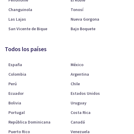
Penonomé
El Roble
Changuinola
Tonosí
Las Lajas
Nueva Gorgona
San Vicente de Bique
Bajo Boquete
Todos los países
España
México
Colombia
Argentina
Perú
Chile
Ecuador
Estados Unidos
Bolivia
Uruguay
Portugal
Costa Rica
República Dominicana
Canadá
Puerto Rico
Venezuela