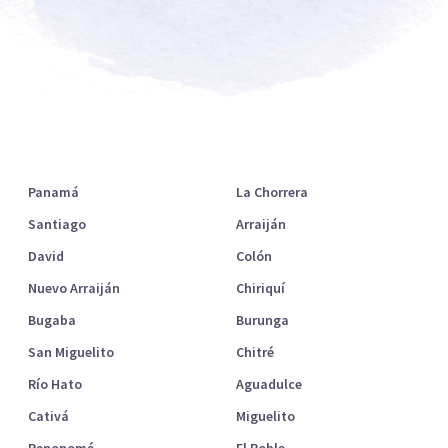
Ciudades destacadas
Panamá
La Chorrera
Santiago
Arraiján
David
Colón
Nuevo Arraiján
Chiriquí
Bugaba
Burunga
San Miguelito
Chitré
Río Hato
Aguadulce
Cativá
Miguelito