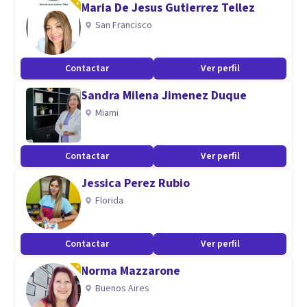
Maria De Jesus Gutierrez Tellez
comprensiva, que te ayudará a explorar tu vida y así sacar tu
San Francisco
mejor versión.
Contactar
Ver perfil
Aptitudes
Sandra Milena Jimenez Duque
Realizo tano terapias virtuales, como domiciliarias y en
Miami
consultorio
Cada una con un precio diferente en pesos Colombianos.
Contactar
Ver perfil
T. virtual: 60/ 70 mil
T. Consultorio: 90 mil
Jessica Perez Rubio
Domiciliaria: 90 mil
Florida
Contactar
Ver perfil
Norma Mazzarone
Buenos Aires