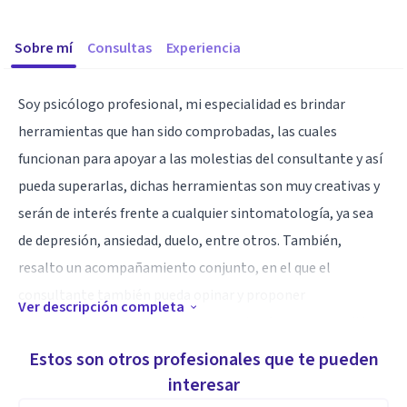
Sobre mí
Consultas
Experiencia
Soy psicólogo profesional, mi especialidad es brindar
herramientas que han sido comprobadas, las cuales
funcionan para apoyar a las molestias del consultante y así
pueda superarlas, dichas herramientas son muy creativas y
serán de interés frente a cualquier sintomatología, ya sea
de depresión, ansiedad, duelo, entre otros. También,
resalto un acompañamiento conjunto, en el que el
consultante también pueda opinar y proponer
Ver descripción completa
herramientas frente a su proceso (mi enfoque es cognitivo
conductual y humanista).
Estos son otros profesionales que te pueden
Por último, me gustaría resaltar que soy un persona
interesar
tranquila, sin juicios, con la mente muy abierta y