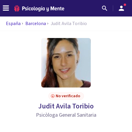
España
Barcelona
Judit Avila Toribio
No verificado
Judit Avila Toribio
Psicòloga General Sanitaria