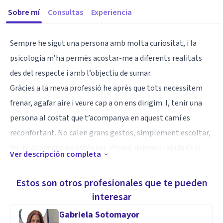
Sobre mí
Consultas
Experiencia
Sempre he sigut una persona amb molta curiositat, i la
psicologia m’ha permès acostar-me a diferents realitats
des del respecte i amb l’objectiu de sumar.
Gràcies a la meva professió he après que tots necessitem
frenar, agafar aire i veure cap a on ens dirigim. I, tenir una
persona al costat que t’acompanya en aquest camí es
reconfortant. No calen grans gestos, simplement escoltar,
fer-te saber que no estàs sol. Perquè demanar ajuda és el
Ver descripción completa
pas valent per seguir avançant, el primer pas per començar
a mirar de cara allò que ens angoixa, que ens genera
Estos son otros profesionales que te pueden
conflicte.
interesar
Gabriela Sotomayor