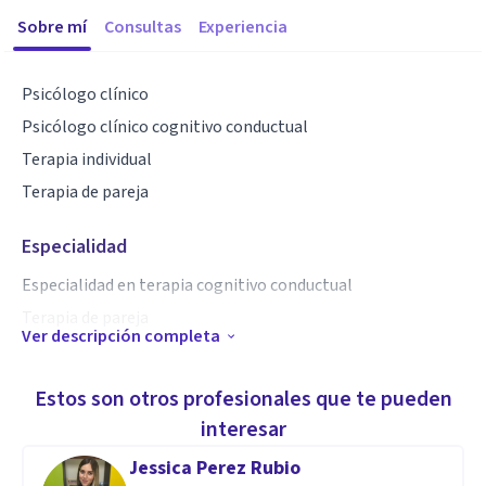
Sobre mí
Consultas
Experiencia
Psicólogo clínico
Psicólogo clínico cognitivo conductual
Terapia individual
Terapia de pareja
Especialidad
Especialidad en terapia cognitivo conductual
Terapia de pareja
Ver descripción completa
Aptitudes
Estos son otros profesionales que te pueden
Psicólogo clínico con enfoque cognitivo conductual
interesar
Jessica Perez Rubio