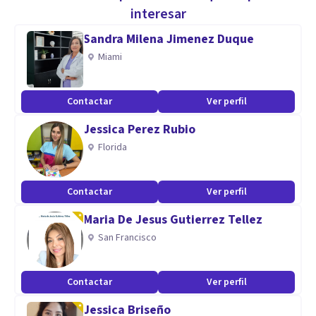
profundizado en el manejo del duelo, la teoría del apego,
interesar
técnicas de regulación emocional, mindfulness y la terapia
Sandra Milena Jimenez Duque
EMDR.
Miami
Aptitudes
Contactar
Ver perfil
Mi enfoque terapéutico se engloba en la Terapia de
Jessica Perez Rubio
Aceptación y Compromiso y la Terapia EMDR, aunque mi
Florida
carácter ecléctico me ha llevado a integrar numerosas
herramientas y habilidades terapéuticas que me permiten
ayudar más eficazmente a las personas.
Contactar
Ver perfil
Maria De Jesus Gutierrez Tellez
San Francisco
Contactar
Ver perfil
Jessica Briseño