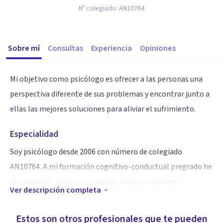
Nº colegiado:
AN10764
Sobre mí
Consultas
Experiencia
Opiniones
Mi objetivo como psicólogo es ofrecer a las personas una
perspectiva diferente de sus problemas y encontrar junto a
ellas las mejores soluciones para aliviar el sufrimiento.
Especialidad
Soy psicólogo desde 2006 con número de colegiado
AN10764. A mi formación cognitivo-conductual pregrado he
ido sumando numerosos cursos, talleres, master y
Ver descripción completa
experiencia personal que me han conducido a mi propio
estilo terapéutico actual. En los últimos años he
Estos son otros profesionales que te pueden