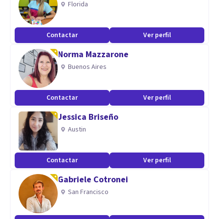
Florida
intento de suicidio y duelo por muerte de un ser amado que
se ha suicidado.
Contactar
Ver perfil
Aptitudes
Norma Mazzarone
Buenos Aires
Profesional comprometida con el acompañamiento de
todos los procesos para que puedas tener una vida más
tranquila y mejorar tu salud mental
Contactar
Ver perfil
Jessica Briseño
Austin
Contactar
Ver perfil
Gabriele Cotronei
San Francisco