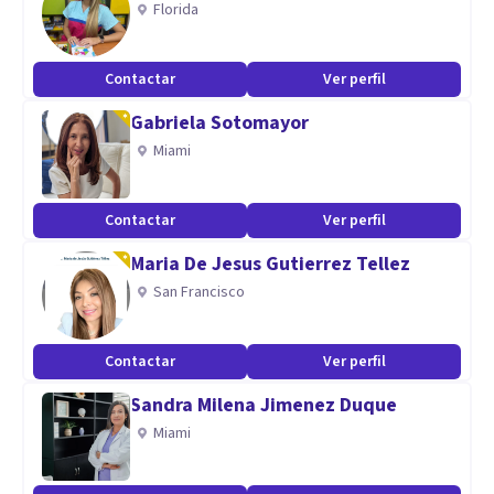
Florida
de ser, que me cautivó, por ello hice una certificación como
terapeuta EFT Emotionally Focused Teraphy A y B.
Contactar
Ver perfil
Especialidad
Gabriela Sotomayor
Miami
Sentido de vida
Rupturas amorosas
Contactar
Ver perfil
Duelo
Asuntos inconclusos (padres, parejas, familia, amistades,
Maria De Jesus Gutierrez Tellez
laborales)
San Francisco
Experiencias dolorosas
Ansiedad
Contactar
Ver perfil
Depresión
Sandra Milena Jimenez Duque
Miami