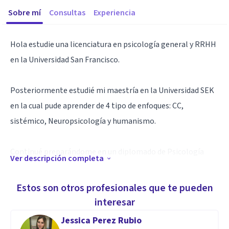
Sobre mí
Consultas
Experiencia
Hola estudie una licenciatura en psicología general y RRHH
en la Universidad San Francisco.
Posteriormente estudié mi maestría en la Universidad SEK
en la cual pude aprender de 4 tipo de enfoques: CC,
sistémico, Neuropsicología y humanismo.
Continué preparándome en un diplomado de Psicología
Ver descripción completa
Clínica.
Estos son otros profesionales que te pueden
Como te comentaba aprendí 4 tipos de enfoque
interesar
psicológicos y aunque todos eran buenos, útiles para varios
Jessica Perez Rubio
casos, yo encontré uno que iba más conmigo, con mi forma