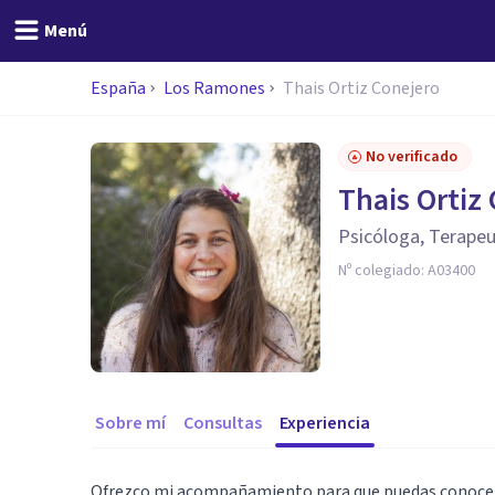
Menú
España
Los Ramones
Thais Ortiz Conejero
No verificado
Thais Ortiz
Psicóloga, Terapeu
Nº colegiado:
A03400
Sobre mí
Consultas
Experiencia
Ofrezco mi acompañamiento para que puedas conocert