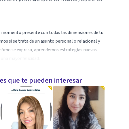
el momento presente con todas las dimensiones de tu
mos si se trata de un asunto personal o relacional y
y cómo se expresa, aprendemos estrategias nuevas
 una mayor felicidad.
nstinto natural y con la vida y sus ciclos. Tomando
les que te pueden interesar
rimentaremos paz, bienestar y nos inspiraremos con
lud y resiliencia (salir reforzadas de las crisis).
aleza y mi capacidad para conectarme con ella, eso es
tará mucho bienestar.