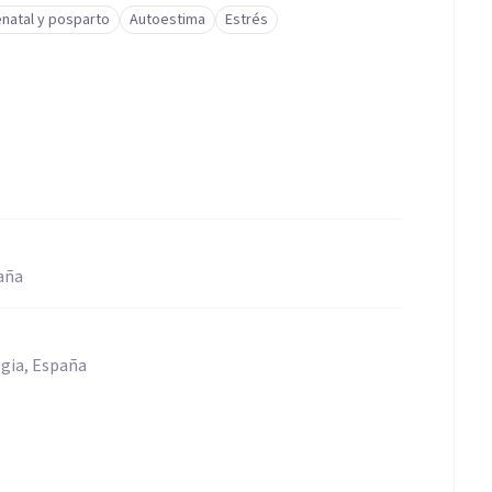
natal y posparto
Autoestima
Estrés
aña
ogia, España