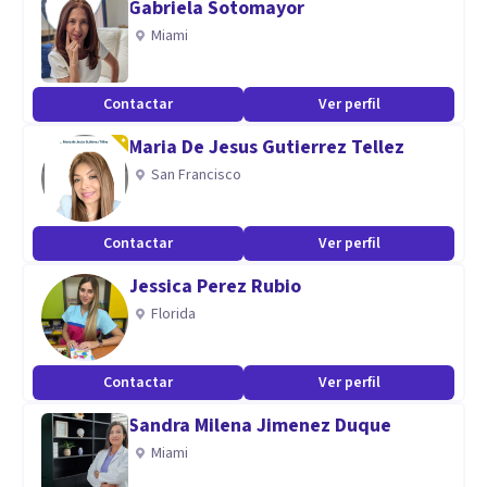
Gabriela Sotomayor
Realizo Evaluaciones Psicológicas a través de test
Miami
pertinentes y respectivo informe psicológico ( incluye
psicometrías). Cuento con Registro en Superintendencia de
Contactar
Ver perfil
Salud y Secreduc. Atiendo a beneficiarios de Fonasa, Isapre y
Maria De Jesus Gutierrez Tellez
particulares
San Francisco
Aptitudes
Soy una profesional flexible, empática, cercana y
Contactar
Ver perfil
respetuosa de las diferencias socioculturales
Jessica Perez Rubio
Florida
Contactar
Ver perfil
Sandra Milena Jimenez Duque
Miami