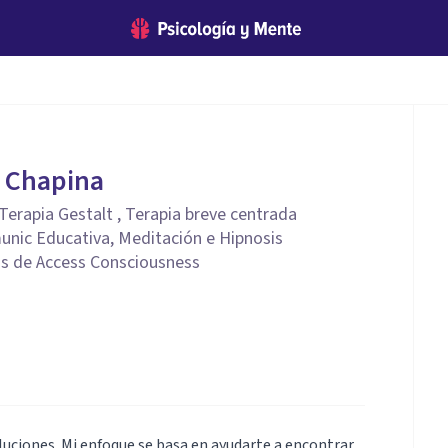
z Chapina
rapia Gestalt , Terapia breve centrada
unic Educativa, Meditación e Hipnosis
as de Access Consciousness
uciones. Mi enfoque se basa en ayudarte a encontrar