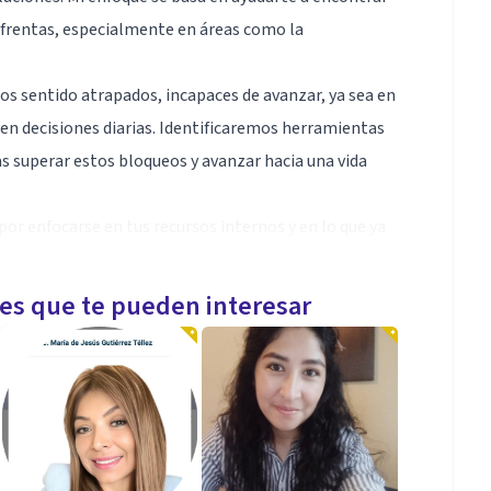
enfrentas, especialmente en áreas como la
s sentido atrapados, incapaces de avanzar, ya sea en
en decisiones diarias. Identificaremos herramientas
as superar estos bloqueos y avanzar hacia una vida
or enfocarse en tus recursos internos y en lo que ya
n los problemas. Juntos identificaremos pequeñas
ndote a romper el ciclo de procrastinación y avanzar
les que te pueden interesar
de que tú tienes la capacidad de crear el cambio que
ás activa y productiva, dejando atrás el
l.