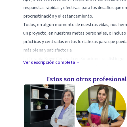
respuestas rápidas y efectivas para los desafíos que 
procrastinación y el estancamiento.
Todos, en algún momento de nuestras vidas, nos hemo
un proyecto, en nuestras metas personales, o incluso 
prácticas y centradas en tus fortalezas para que pued
más plena y satisfactoria.
La Terapia Breve Centrada en Soluciones se distingue p
Ver descripción completa
está funcionando en tu vida, en lugar de centrarse e
acciones que puedas implementar de inmediato, ayudá
Estos son otros profesiona
de manera efectiva.
Estoy aquí para apoyarte, sin juicios y con la certeza 
deseas. Te invito a dar el primer paso hacia una vida m
estancamiento y aprovechando al máximo tu potencia
Especialidad