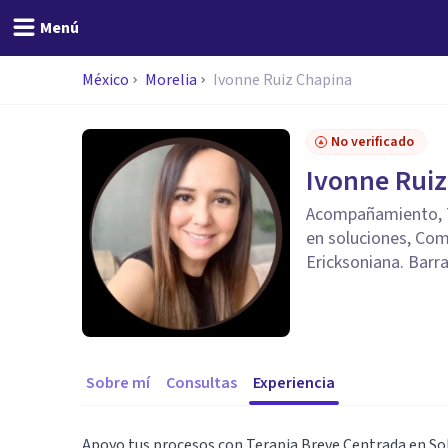
Menú
México
Morelia
Ivonne Ruiz Chapina
No verificado
Ivonne Rui
Acompañamiento, Te
en soluciones, Com
Ericksoniana. Barr
Sobre mí
Consultas
Experiencia
Apoyo tus procesos con Terapia Breve Centrada en Sol