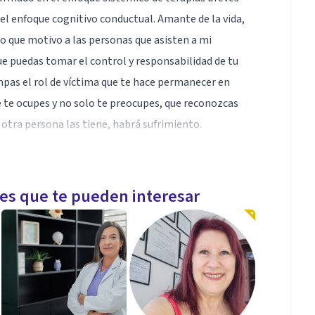
 el enfoque cognitivo conductual. Amante de la vida,
lo que motivo a las personas que asisten a mi
 que puedas tomar el control y responsabilidad de tu
ompas el rol de víctima que te hace permanecer en
e te ocupes y no solo te preocupes, que reconozcas
o otra persona las tiene, habrá sufrimiento.
areja, ansiedad, depresión, violencia (agresores y
les que te pueden interesar
cia, negociación) sesiones prematrimoniales o de
nsumo de alcohol y/o drogas, violencia(víctima o
Estoy desarrollando un programa sobre FIBROMIALGIA
que percibas cómo baja el dolor.
epto familia virtual. No logré las capacidades para