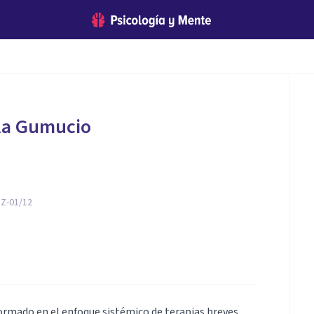
la Gumucio
: Z-01/12
ormado en el enfoque sistémico de terapias breves