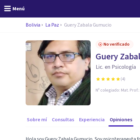
Menú
Bolivia
La Paz
Guery Zabala Gumucio
No verificado
Guery Zaba
Lic. en Psicología
(
4
)
Nº colegiado:
Mat. Prof.
Sobre mí
Consultas
Experiencia
Opiniones
Hola soy Guery Zabala Gumucio, Soy psicoterapeuta f