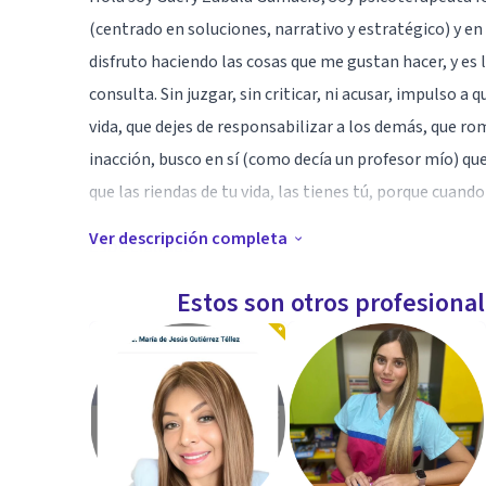
(centrado en soluciones, narrativo y estratégico) y en
disfruto haciendo las cosas que me gustan hacer, y es 
consulta. Sin juzgar, sin criticar, ni acusar, impulso a
vida, que dejes de responsabilizar a los demás, que r
inacción, busco en sí (como decía un profesor mío) qu
que las riendas de tu vida, las tienes tú, porque cuand
Ver descripción completa
Especialidad
Atiendo adolescentes, jóvenes y adultos (elección de p
Estos son otros profesiona
víctimas) Problemas de pareja (sexuales, de conviven
convivencia. Atiendo temas de familia (infidelidad, co
agresor) lo mismo que temas de opciones sexuales. 
de 20 sesiones, que si te animas, pues te espero, para 
Las sesiones pueden ser virtuales o presenciales. (exc
realizarlo)