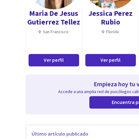
Maria De Jesus
Jessica Perez
Aptitudes
Gutierrez Tellez
Rubio
Tengo formaciones adicionales en Grafología, PNL, Mi
San Francisco
Florida
apoyo de diversas herramientas, que hacen que las per
realizar. Uso mucho metáforas analógicas en mis proc
espacios, que le puedan ser más familiares y cómodos 
Ver perfil
Ver perfil
manera, poder lograr los objetivos terapéuticos pro
Empieza hoy tu v
Accede a una amplia red de psicólogos calif
Encuentra p
Último artículo publicado