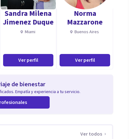
Sandra Milena
Norma
Jimenez Duque
Mazzarone
ndfulness, los cuáles me permiten atender con el
Miami
Buenos Aires
sonas, logren los objetivos terapéuticos que decidan
esos terapéuticos. Busco hacer terapia en diversos
a las personas que buscan mi apoyo, para de esta
Ver perfil
Ver perfil
puestos
iaje de bienestar
icados. Empatía y experiencia a tu servicio.
rofesionales
Ver todos