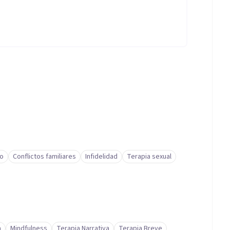
io
Conflictos familiares
Infidelidad
Terapia sexual
a
Mindfulness
Terapia Narrativa
Terapia Breve