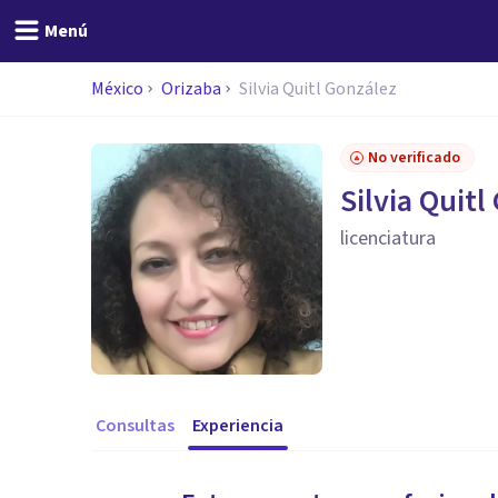
Menú
México
Orizaba
Silvia Quitl González
No verificado
Silvia Quitl
licenciatura
Consultas
Experiencia