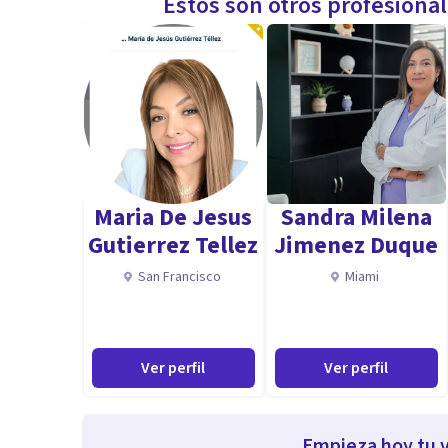
Estos son otros profesiona
Maria De Jesus
Sandra Milena
Gutierrez Tellez
Jimenez Duque
San Francisco
Miami
Ver perfil
Ver perfil
Empieza hoy tu v