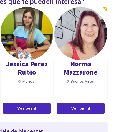
les que te pueden interesar
Jessica Perez
Norma
Rubio
Mazzarone
Florida
Buenos Aires
Ver perfil
Ver perfil
iaje de bienestar