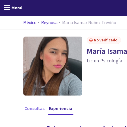
Menú
México
Reynosa
María Isamar Nuñez Treviño
No verificado
María Isama
Lic en Psicología
Consultas
Experiencia