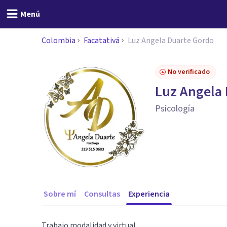
Menú
Colombia
Facatativá
Luz Angela Duarte Gordo
No verificado
Luz Angela
Psicología
Sobre mí
Consultas
Experiencia
Trabajo modalidad y virtual