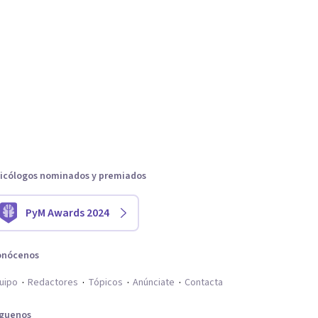
icólogos nominados y premiados
PyM Awards 2024
onócenos
uipo
Redactores
Tópicos
Anúnciate
Contacta
íguenos