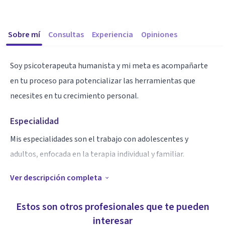
Sobre mí
Consultas
Experiencia
Opiniones
Soy psicoterapeuta humanista y mi meta es acompañarte
en tu proceso para potencializar las herramientas que
necesites en tu crecimiento personal.
Especialidad
Mis especialidades son el trabajo con adolescentes y
adultos, enfocada en la terapia individual y familiar.
Ver descripción completa
Aptitudes
M.C. en Psicoterapia Humanista Integrativa
Estos son otros profesionales que te pueden
M.C. en Desarrollo del potencial humano
interesar