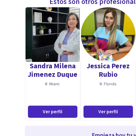
Estos son otros profesiona
Sandra Milena
Jessica Perez
Jimenez Duque
Rubio
Miami
Florida
Ver perfil
Ver perfil
Empieza hoy tu v