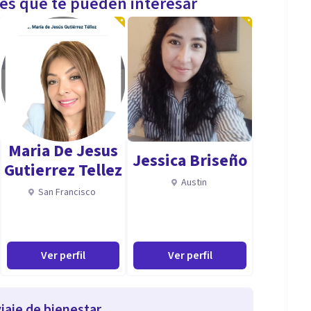
les que te pueden interesar
Maria De Jesus
Jessica Briseño
Gutierrez Tellez
Austin
San Francisco
Ver perfil
Ver perfil
iaje de bienestar