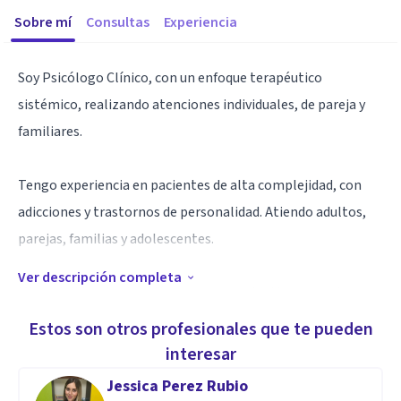
Sobre mí
Consultas
Experiencia
Soy Psicólogo Clínico, con un enfoque terapéutico
sistémico, realizando atenciones individuales, de pareja y
familiares.
Tengo experiencia en pacientes de alta complejidad, con
adicciones y trastornos de personalidad. Atiendo adultos,
parejas, familias y adolescentes.
Ver descripción completa
Mi modalidad de atención es presencial (si te encuentras en
la ciudad de Punta Arenas, Chile) y online para el resto del
Estos son otros profesionales que te pueden
país.
interesar
Jessica Perez Rubio