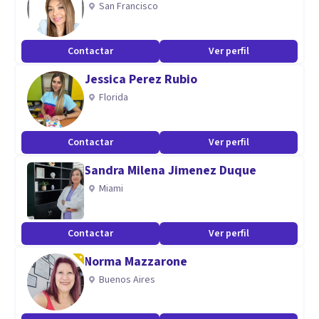
San Francisco
mejorar tu calidad de vida.
Contactar
Ver perfil
Soy consciente de lo difícil que es dar el primer paso para
Jessica Perez Rubio
iniciar una terapia así que estaré encantada de escucharte y
Florida
de comenzar contigo este proceso.
Contactar
Ver perfil
Sandra Milena Jimenez Duque
Miami
Contactar
Ver perfil
Norma Mazzarone
Buenos Aires