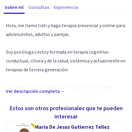
Sobre mí
Consultas
Experiencia
Hola, me llamo Irati y hago terapia presencial y online para
adolescentes, adultos y parejas.
Soy psicóloga y estoy formada en terapia cognitivo-
conductual, clínica y de la salud, sistémica y actualmente en
terapias de tercera generación.
Mi objetivo será conocerte lo mejor posible para poder
Ver descripción completa
conseguir una visión global que nos permita trabajar juntos
durante el proceso de terapia.
Estos son otros profesionales que te pueden
interesar
Buscaremos y pondremos en práctica las estrategias que
Maria De Jesus Gutierrez Tellez
mejor se adapten a tus necesidades y que te permitan