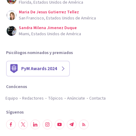
Si creés que este espacio es lo que estás buscando
Florida, Estados Unidos de América
contactame. Lic. Victoria Grilli.
Maria De Jesus Gutierrez Tellez
San Francisco, Estados Unidos de América
Aptitudes
Sandra Milena Jimenez Duque
Miami, Estados Unidos de América
Dirijo el espacio de Psicología de la Mujer, me dedico a la
atención clínica de la mujer y su mundo emocional.
Psicólogos nominados y premiados
Para que tengas en cuenta al momento de decidir, mi
PyM Awards 2024
orientación no es psicoanalítica.
Conócenos
La terapia para la cual me he formado y brindo es una
Equipo
Redactores
Tópicos
Anúnciate
Contacta
terapia de enfoque actual orientada a resolver lo que
necesitás en este momento y desarrollar herramientas que
Síguenos
te permitan nuevas formas de pensar, sentir y hacer.