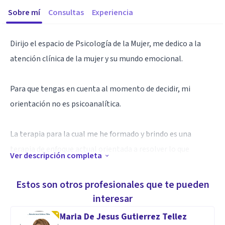
Sobre mí
Consultas
Experiencia
Dirijo el espacio de Psicología de la Mujer, me dedico a la
atención clínica de la mujer y su mundo emocional.
Para que tengas en cuenta al momento de decidir, mi
orientación no es psicoanalítica.
La terapia para la cual me he formado y brindo es una
terapia de enfoque actual orientada a resolver lo que
Ver descripción completa
necesitás en este momento y desarrollar herramientas que
te permitan nuevas formas de pensar, sentir y hacer.
Estos son otros profesionales que te pueden
interesar
Me especializo en enfermedades autoinmunes y
Maria De Jesus Gutierrez Tellez
ginecológicas. Sin embargo, el espacio de trabajo personal