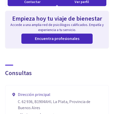
Es mi intención acompañarte a construir una mirada
Contactar
Ver perfil
distinta de entender lo que te pasa, más comprensiva, más
amable, cuidadosa, con la escucha, respeto y ayuda que
Empieza hoy tu viaje de bienestar
merecés.
Accede a una amplia red de psicólogos calificados. Empatía y
experiencia a tu servicio.
Atención online en Argentina y exterior.
Encuentra profesionales
Si creés que este espacio es lo que estás buscando
contactame. Lic. Victoria Grilli.
Consultas
Especialidad
Dirijo el espacio de Psicología de la Mujer, me dedico a la
atención clínica de la mujer y su mundo emocional.
Dirección principal
C. 62 936, B1904AHL La Plata, Provincia de
Para que tengas en cuenta al momento de decidir, mi
Buenos Aires
orientación no es psicoanalítica.