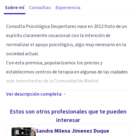
Sobre mí
Consultas
Experiencia
Consulta Psicológica Despertares nace en 2012 fruto de un
espíritu claramente vocacional con la intención de
normalizar el apoyo psicológico, algo muy necesario en la
sociedad actual.
Con esta premisa, popularizamos los precios y
establecimos centros de terapia en algunas de las ciudades
más importantes de la Comunidad de Madrid.
Tras más de 12 años de duro trabajo nos hemos convertido
Ver descripción completa
en un centro de referencia en el mundo de la psicología en
los ámbitos donde tenemos presencia, habiendo tenido el
Estos son otros profesionales que te pueden
honor de haber podido ayudar a más de 15.000 personas y de
interesar
estar considerados uno de los centros con mejores
Sandra Milena Jimenez Duque
psicólogos de Madrid.