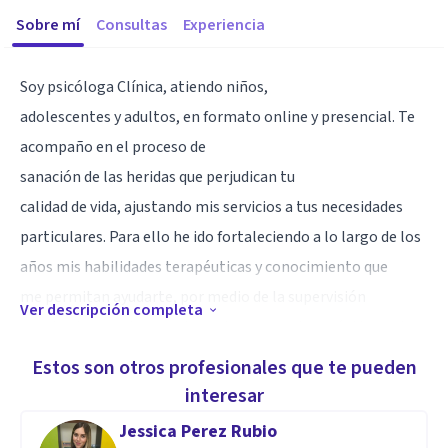
Sobre mí
Consultas
Experiencia
Soy psicóloga Clínica, atiendo niños,
adolescentes y adultos, en formato online y presencial. Te
acompaño en el proceso de
sanación de las heridas que perjudican tu
calidad de vida, ajustando mis servicios a tus necesidades
particulares. Para ello he ido fortaleciendo a lo largo de los
años mis habilidades terapéuticas y conocimiento que
me permitan ayudarte, por medio de la supervisión
Ver descripción completa
constante, mantener mi propio proceso terapéutico y el
estudio.Creo que los dolores
Estos son otros profesionales que te pueden
humanos se producen y por eso se curan en una relación,
interesar
por ello pongo especial atención al desarrollo de un vínculo
Jessica Perez Rubio
terapéutico centrado en la empatía, contención y