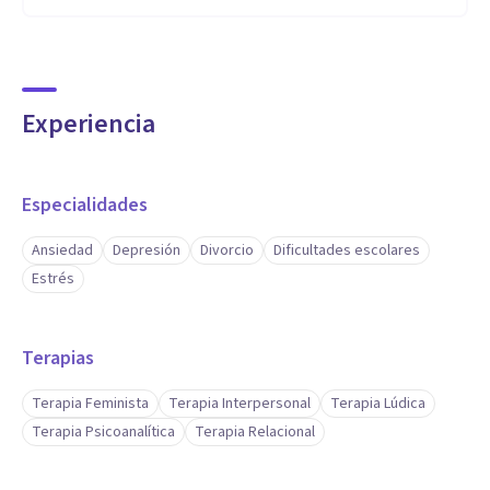
lo mejor de mi para llegar a los resultados esperados
Experiencia
Especialidades
Ansiedad
Depresión
Divorcio
Dificultades escolares
Estrés
Terapias
Terapia Feminista
Terapia Interpersonal
Terapia Lúdica
Terapia Psicoanalítica
Terapia Relacional