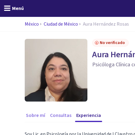
Menú
México
Ciudad de México
Aura Hernández Rosas
No verificado
Aura Herná
Psicóloga Clínica c
Sobre mí
Consultas
Experiencia
Soy Lic. en Psicología por la Universidad de l Claustro 