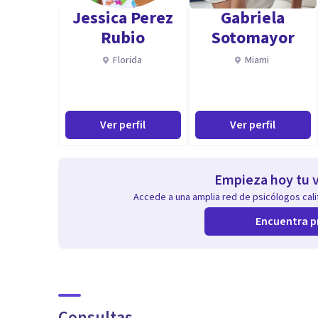
Jessica Perez
Gabriela
Rubio
Sotomayor
Florida
Miami
Ver perfil
Ver perfil
Empieza hoy tu v
Accede a una amplia red de psicólogos calif
Encuentra p
Consultas