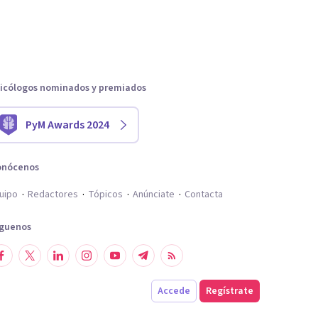
icólogos nominados y premiados
PyM Awards 2024
onócenos
uipo
Redactores
Tópicos
Anúnciate
Contacta
íguenos
Accede
Regístrate