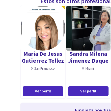
Estos son otros profesiona
Maria De Jesus
Sandra Milena
Gutierrez Tellez
Jimenez Duque
San Francisco
Miami
Ver perfil
Ver perfil
Empieza hoy tu v