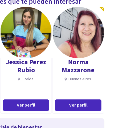
les que te pueden interesar
Jessica Perez
Norma
Rubio
Mazzarone
Florida
Buenos Aires
Ver perfil
Ver perfil
iaje de bienestar